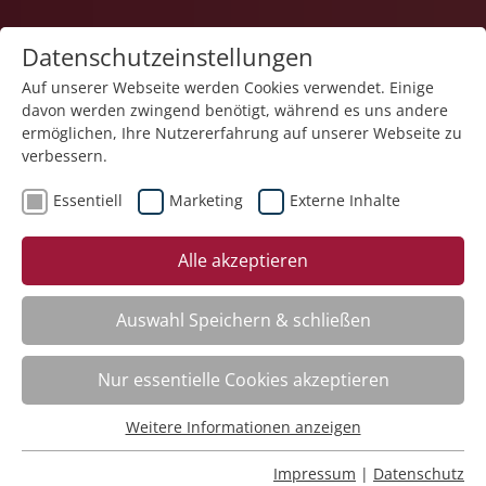
Datenschutzeinstellungen
Auf unserer Webseite werden Cookies verwendet. Einige
davon werden zwingend benötigt, während es uns andere
ermöglichen, Ihre Nutzererfahrung auf unserer Webseite zu
verbessern.
Essentiell
Marketing
Externe Inhalte
Der Kurs steht leider nicht mehr zur Verfügung.
Alle akzeptieren
Auswahl Speichern & schließen
Kategorieübersicht
Nur essentielle Cookies akzeptieren
Weitere Informationen anzeigen
Essentiell
Impressum
Essentielle Cookies werden für grundlegende Funktionen
Impressum
|
Datenschutz
Datenschutz