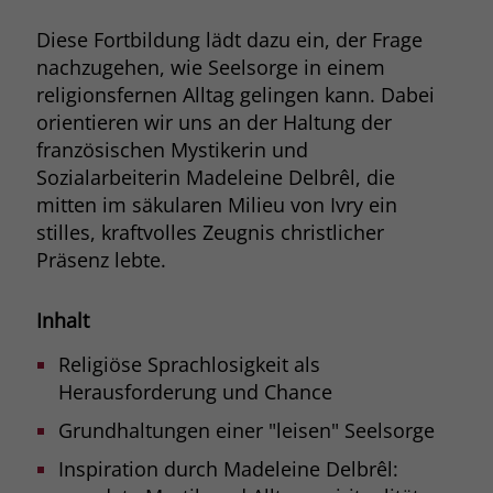
Browsers und die Einstellungen
Diese Fortbildung lädt dazu ein, der Frage
exklusiv für diese Website zu speichern.
Name
PHPSESSID
nachzugehen, wie Seelsorge in einem
Zweck
Dadurch wird gewährleistet, dass
religionsfernen Alltag gelingen kann. Dabei
Aktionen, die bei späteren Besuchen
Anbieter
stiftung-liebenau.de
derselben Website durchgeführt
orientieren wir uns an der Haltung der
werden, mit derselben
französischen Mystikerin und
Laufzeit
Session
Benutzerkennung verknüpft werden.
Sozialarbeiterin Madeleine Delbrêl, die
Behält die Zustände des Benutzers bei
mitten im säkularen Milieu von Ivry ein
Zweck
allen Seitenanfragen bei.
stilles, kraftvolles Zeugnis christlicher
Name
_clsk
Präsenz lebte.
Anbieter
www.clarity.ms
Inhalt
Laufzeit
1 Jahr
Religiöse Sprachlosigkeit als
Microsoft Clarity setzt dieses Cookie,
Herausforderung und Chance
um die Seitenaufrufe eines Benutzers
Zweck
zu speichern und in einer einzigen
Grundhaltungen einer "leisen" Seelsorge
Sitzungsaufzeichnung
Inspiration durch Madeleine Delbrêl:
zusammenzufassen.