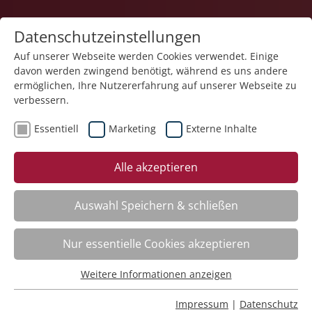
Datenschutzeinstellungen
Auf unserer Webseite werden Cookies verwendet. Einige
davon werden zwingend benötigt, während es uns andere
ermöglichen, Ihre Nutzererfahrung auf unserer Webseite zu
verbessern.
Essentiell
Marketing
Externe Inhalte
zurück
Alle akzeptieren
Auswahl Speichern & schließen
Geistlicher Tag. Salz sein ohne zu salzen –
Nur essentielle Cookies akzeptieren
Seelsorge im religionsfernen Alltag
Weitere Informationen anzeigen
Essentiell
Kursinfo
Essentielle Cookies werden für grundlegende Funktionen
Impressum
|
Datenschutz