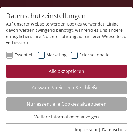
Datenschutzeinstellungen
Auf unserer Webseite werden Cookies verwendet. Einige
davon werden zwingend benötigt, während es uns andere
ermöglichen, Ihre Nutzererfahrung auf unserer Webseite zu
verbessern.
Essentiell
Marketing
Externe Inhalte
Der Kurs steht leider nicht mehr zur Verfügung.
Alle akzeptieren
Auswahl Speichern & schließen
Kategorieübersicht
Nur essentielle Cookies akzeptieren
Weitere Informationen anzeigen
Essentiell
Impressum
Essentielle Cookies werden für grundlegende Funktionen
Impressum
|
Datenschutz
Datenschutz