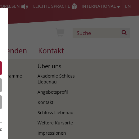
VORLESEN
LEICHTE SPRACHE
INTERNATIONAL
EN
Spenden
Kontakt
es
Über uns
programme
Akademie Schloss
Liebenau
Angebotsprofil
Kontakt
Schloss Liebenau
Weitere Kursorte
z
Impressionen