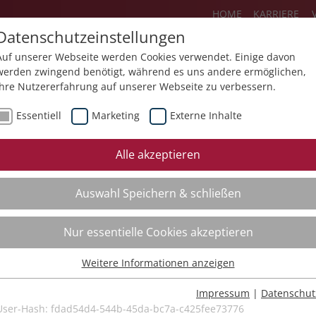
HOME
KARRIERE
Datenschutzeinstellungen
Auf unserer Webseite werden Cookies verwendet. Einige davon
werden zwingend benötigt, während es uns andere ermöglichen,
Ihre Nutzererfahrung auf unserer Webseite zu verbessern.
Über uns
Aktuelles
Akademie
Essentiell
Marketing
Externe Inhalte
ursfinder
Beratung
Aktuell
Alle akzeptieren
ursempfehlungen
Supervision
Bildungs
Auswahl Speichern & schließen
Coaching
Videos
Mediation
Nur essentielle Cookies akzeptieren
Kollegiale Beratung
Weitere Informationen anzeigen
Organisationsentwicklung
Essentiell
Bildungsberatung
Essentielle Cookies werden für grundlegende Funktionen der
Impressum
|
Datenschut
Webseite benötigt. Dadurch ist gewährleistet, dass die Webseite
User-Hash:
fdad54d4-544b-45da-bc7a-c425fee73776
Moderation