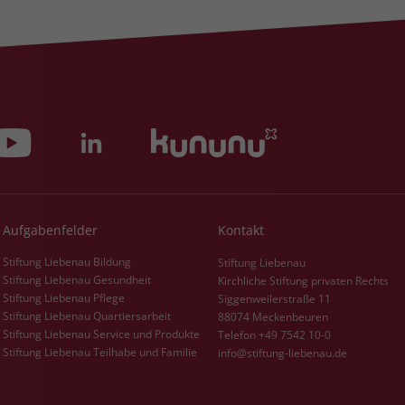
Zweck
dass Aktionen, die bei späteren Besuchen
Name
PHPSESSID
derselben Website durchgeführt werden, mit
derselben Benutzerkennung verknüpft
Anbieter
stiftung-liebenau.de
werden.
Laufzeit
Session
Name
_clsk
Behält die Zustände des Benutzers bei allen
Zweck
Seitenanfragen bei.
Anbieter
www.clarity.ms
Laufzeit
1 Jahr
Aufgabenfelder
Kontakt
Microsoft Clarity setzt dieses Cookie, um die
Stiftung Liebenau Bildung
Stiftung Liebenau
Seitenaufrufe eines Benutzers zu speichern
Stiftung Liebenau Gesundheit
Kirchliche Stiftung privaten Rechts
Zweck
und in einer einzigen Sitzungsaufzeichnung
Stiftung Liebenau Pflege
Siggenweilerstraße 11
zusammenzufassen.
Stiftung Liebenau Quartiersarbeit
88074 Meckenbeuren
Stiftung Liebenau Service und Produkte
Telefon +49 7542 10-0
Stiftung Liebenau Teilhabe und Familie
info@stiftung-liebenau.de