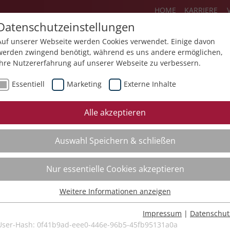
HOME
KARRIERE
Datenschutzeinstellungen
Auf unserer Webseite werden Cookies verwendet. Einige davon
werden zwingend benötigt, während es uns andere ermöglichen,
Ihre Nutzererfahrung auf unserer Webseite zu verbessern.
Über uns
Aktuelles
Akademie
Essentiell
Marketing
Externe Inhalte
ursfinder
Beratung
Aktuell
Alle akzeptieren
ursempfehlungen
Supervision
Bildungs
Auswahl Speichern & schließen
Coaching
Videos
Mediation
Nur essentielle Cookies akzeptieren
Kollegiale Beratung
Weitere Informationen anzeigen
Organisationsentwicklung
Essentiell
Bildungsberatung
Essentielle Cookies werden für grundlegende Funktionen der
Impressum
|
Datenschut
Webseite benötigt. Dadurch ist gewährleistet, dass die Webseite
User-Hash:
0f41b9ad-eee0-446e-96b5-45fb95131a0a
Moderation