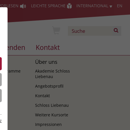
VORLESEN
LEICHTE SPRACHE
INTERNATIONAL
EN
Spenden
Kontakt
es
Über uns
programme
Akademie Schloss
Liebenau
Angebotsprofil
Kontakt
Schloss Liebenau
Weitere Kursorte
z
Impressionen