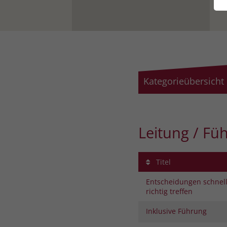
Kategorieübersicht
Leitung / Fü
Titel
Entscheidungen schnel
richtig treffen
Inklusive Führung