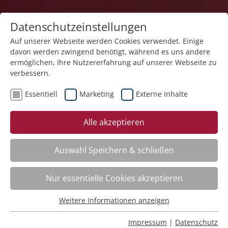
Datenschutzeinstellungen
Auf unserer Webseite werden Cookies verwendet. Einige
davon werden zwingend benötigt, während es uns andere
1
ermöglichen, Ihre Nutzererfahrung auf unserer Webseite zu
verbessern.
Essentiell
Marketing
Externe Inhalte
Veranstaltung "Geprüfte Fachkraft zur Arbeits- und
Alle akzeptieren
Berufsförderung (GFAB) in Werkstätten für
Menschen mit Behinderung oder psychischer
Erkrankung / Aufbaukurs" (Nr. 01) wurde in den
Auswahl Speichern & schließen
Warenkorb gelegt.
Nur essentielle Cookies akzeptieren
Word – Dokumente effizient erstellen
Nr.:
261F07
Weitere Informationen anzeigen
Essentiell
Wann:
Jederzeit abrufbar
Wo:
e-Akademie
Essentielle Cookies werden für grundlegende Funktionen
Impressum
|
Datenschutz