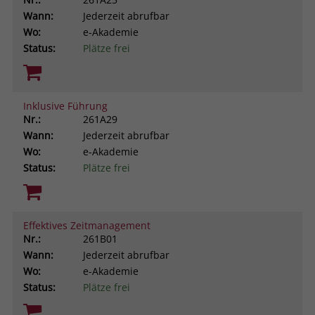
Browsers und die Einstellungen
Wann:
Jederzeit abrufbar
exklusiv für diese Website zu speichern.
Wo:
e-Akademie
Name
PHPSESSID
Zweck
Dadurch wird gewährleistet, dass
Status:
Plätze frei
Aktionen, die bei späteren Besuchen
Anbieter
stiftung-liebenau.de
derselben Website durchgeführt
werden, mit derselben
Laufzeit
Session
Benutzerkennung verknüpft werden.
Inklusive Führung
Nr.:
261A29
Behält die Zustände des Benutzers bei
Zweck
Wann:
Jederzeit abrufbar
allen Seitenanfragen bei.
Name
_clsk
Wo:
e-Akademie
Status:
Plätze frei
Anbieter
www.clarity.ms
Laufzeit
1 Jahr
Effektives Zeitmanagement
Nr.:
261B01
Microsoft Clarity setzt dieses Cookie,
Wann:
Jederzeit abrufbar
um die Seitenaufrufe eines Benutzers
Wo:
e-Akademie
Zweck
zu speichern und in einer einzigen
Status:
Plätze frei
Sitzungsaufzeichnung
zusammenzufassen.