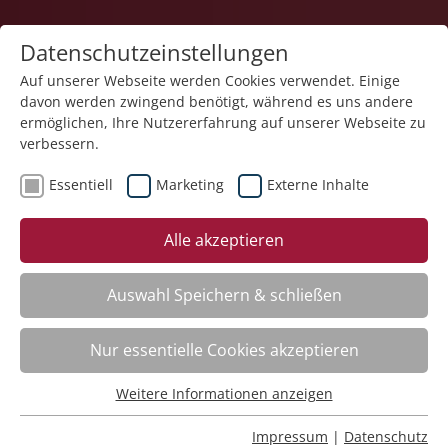
Datenschutzeinstellungen
Auf unserer Webseite werden Cookies verwendet. Einige
davon werden zwingend benötigt, während es uns andere
1
ermöglichen, Ihre Nutzererfahrung auf unserer Webseite zu
verbessern.
Essentiell
Marketing
Externe Inhalte
Veranstaltung "Planung und Dokumentation des
Alle akzeptieren
Strukturmodells in Connext Vivendi – Kurs II" (Nr.
11) wurde in den Warenkorb gelegt.
Auswahl Speichern & schließen
Word – Dokumente effizient erstellen
Nr.:
261F07
Nur essentielle Cookies akzeptieren
Wann:
Jederzeit abrufbar
Wo:
e-Akademie
Weitere Informationen anzeigen
Essentiell
Status:
Anmeldung möglich
Essentielle Cookies werden für grundlegende Funktionen
Impressum
|
Datenschutz