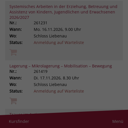
Systemisches Arbeiten in der Erziehung, Betreuung und
Assistenz von Kindern, Jugendlichen und Erwachsenen
2026/2027
Nr.:
261231
Wann:
Mo.
16.11.2026, 9.00 Uhr
Wo:
Schloss Liebenau
Status:
Anmeldung auf Warteliste
Lagerung – Mikrolagerung – Mobilisation – Bewegung
Nr.:
261419
Wann:
Di.
17.11.2026, 8.30 Uhr
Wo:
Schloss Liebenau
Status:
Anmeldung auf Warteliste
Trauer im Autismus-Spektrum verstehen und begleiten
Nr.:
261105
Kursfinder
Menü
Wann:
Di.
17.11.2026, 9.00 Uhr