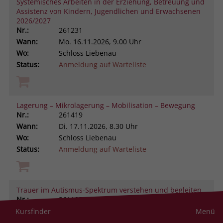
Systemisches Arbeiten in der Erziehung, Betreuung und
Assistenz von Kindern, Jugendlichen und Erwachsenen
2026/2027
Nr.:
261231
Wann:
Mo.
16.11.2026, 9.00 Uhr
Wo:
Schloss Liebenau
Status:
Anmeldung auf Warteliste
Lagerung – Mikrolagerung – Mobilisation – Bewegung
Nr.:
261419
Wann:
Di.
17.11.2026, 8.30 Uhr
Wo:
Schloss Liebenau
Status:
Anmeldung auf Warteliste
Trauer im Autismus-Spektrum verstehen und begleiten
Nr.:
261105
Wann:
Di.
17.11.2026, 9.00 Uhr
Kursfinder
Menü
Wo:
Schloss Liebenau