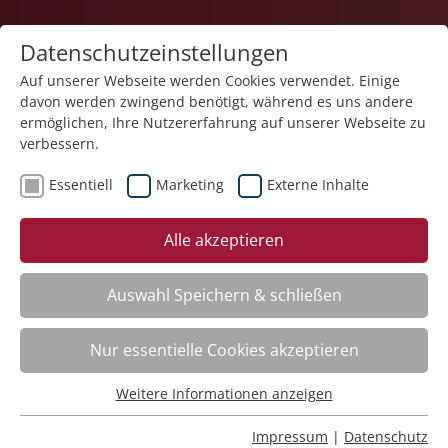
Datenschutzeinstellungen
Auf unserer Webseite werden Cookies verwendet. Einige
davon werden zwingend benötigt, während es uns andere
1
ermöglichen, Ihre Nutzererfahrung auf unserer Webseite zu
verbessern.
Essentiell
Marketing
Externe Inhalte
Veranstaltung "Word – Dokumente effizient
Alle akzeptieren
erstellen" (Nr. 07) wurde in den Warenkorb gelegt.
Auswahl Speichern & schließen
Word – Dokumente effizient erstellen
Nr.:
261F07
Nur essentielle Cookies akzeptieren
Wann:
Jederzeit abrufbar
Wo:
e-Akademie
Weitere Informationen anzeigen
Status:
Anmeldung möglich
Essentiell
Essentielle Cookies werden für grundlegende Funktionen
Der Kurs liegt bereits im Warenkorb
Impressum
|
Datenschutz