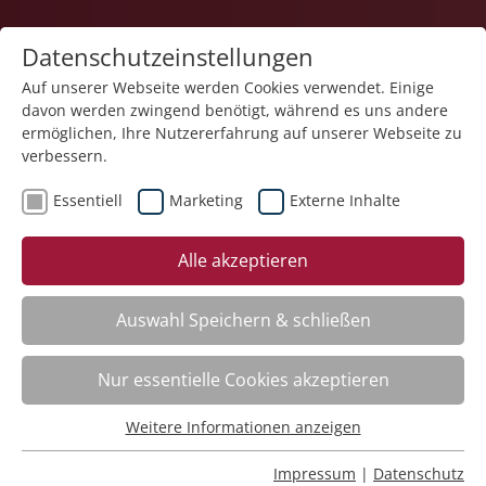
Datenschutzeinstellungen
Auf unserer Webseite werden Cookies verwendet. Einige
davon werden zwingend benötigt, während es uns andere
1
ermöglichen, Ihre Nutzererfahrung auf unserer Webseite zu
verbessern.
Essentiell
Marketing
Externe Inhalte
Veranstaltung "Fit in Erster Hilfe bei akuten
Alle akzeptieren
Erkrankungen / Verletzungen – Praktische
Fallbeispiele" (Nr. 40) wurde in den Warenkorb
gelegt.
Auswahl Speichern & schließen
Word – Dokumente effizient erstellen
Nur essentielle Cookies akzeptieren
Nr.:
261F07
Wann:
Jederzeit abrufbar
Weitere Informationen anzeigen
Essentiell
Wo:
e-Akademie
Essentielle Cookies werden für grundlegende Funktionen
Status:
Anmeldung möglich
Impressum
|
Datenschutz