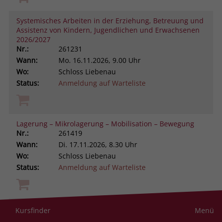
Systemisches Arbeiten in der Erziehung, Betreuung und
Assistenz von Kindern, Jugendlichen und Erwachsenen
2026/2027
Nr.:
261231
Wann:
Mo.
16.11.2026, 9.00 Uhr
Wo:
Schloss Liebenau
Status:
Anmeldung auf Warteliste
Lagerung – Mikrolagerung – Mobilisation – Bewegung
Nr.:
261419
Wann:
Di.
17.11.2026, 8.30 Uhr
Wo:
Schloss Liebenau
Status:
Anmeldung auf Warteliste
Trauer im Autismus-Spektrum verstehen und begleiten
Kursfinder
Menü
Nr.:
261105