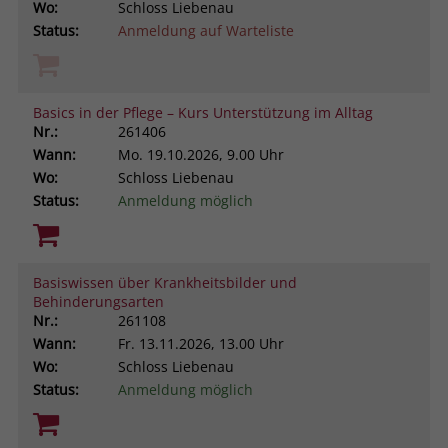
Wo:
Schloss Liebenau
Browsers und die Einstellungen
Status:
Anmeldung auf Warteliste
exklusiv für diese Website zu speichern.
Name
PHPSESSID
Zweck
Dadurch wird gewährleistet, dass
Aktionen, die bei späteren Besuchen
Anbieter
stiftung-liebenau.de
derselben Website durchgeführt
Basics in der Pflege – Kurs Unterstützung im Alltag
werden, mit derselben
Nr.:
261406
Laufzeit
Session
Benutzerkennung verknüpft werden.
Wann:
Mo.
19.10.2026, 9.00 Uhr
Wo:
Schloss Liebenau
Behält die Zustände des Benutzers bei
Zweck
allen Seitenanfragen bei.
Status:
Anmeldung möglich
Name
_clsk
Anbieter
www.clarity.ms
Basiswissen über Krankheitsbilder und
Laufzeit
1 Jahr
Behinderungsarten
Nr.:
261108
Microsoft Clarity setzt dieses Cookie,
Wann:
Fr.
13.11.2026, 13.00 Uhr
um die Seitenaufrufe eines Benutzers
Wo:
Schloss Liebenau
Zweck
zu speichern und in einer einzigen
Status:
Anmeldung möglich
Sitzungsaufzeichnung
zusammenzufassen.