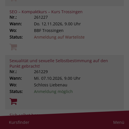
SEO – Kompaktkurs – Kurs Trossingen
Nr.:
261227
Wann:
Do.
12.11.2026, 9.00 Uhr
Wo:
BBF Trossingen
Status:
Anmeldung auf Warteliste
Sexualität und sexuelle Selbstbestimmung auf den
Punkt gebracht!
Nr.:
261229
Wann:
Mi.
07.10.2026, 9.00 Uhr
Wo:
Schloss Liebenau
Status:
Anmeldung möglich
Sich selbst besser managen. Aus ungeliebten
Persönlichkeitsanteilen neue Ressourcen gewinnen -
Kursfinder
Menü
Aufbaukurs nach dem Zürcher Ressourcen Modell®