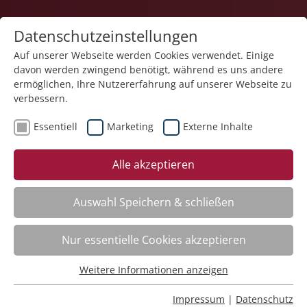
Datenschutzeinstellungen
Auf unserer Webseite werden Cookies verwendet. Einige
davon werden zwingend benötigt, während es uns andere
1
ermöglichen, Ihre Nutzererfahrung auf unserer Webseite zu
verbessern.
Essentiell
Marketing
Externe Inhalte
Veranstaltung "Erste Hilfe – Trainingskurs" (Nr. 28)
Alle akzeptieren
wurde in den Warenkorb gelegt.
Auswahl Speichern & schließen
Achtsame Berührung – neueste Forschungen
Nr.:
261402
Nur essentielle Cookies akzeptieren
Wann:
Mo.
12.10.2026, 9.00 Uhr
Wo:
Schloss Liebenau
Weitere Informationen anzeigen
Status:
Anmeldung auf Warteliste
Essentiell
Essentielle Cookies werden für grundlegende Funktionen
Impressum
|
Datenschutz