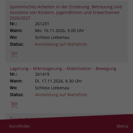
Systemisches Arbeiten in der Erziehung, Betreuung und
Assistenz von Kindern, Jugendlichen und Erwachsenen
2026/2027
Nr.:
261231
Wann:
Mo.
16.11.2026, 9.00 Uhr
Wo:
Schloss Liebenau
Status:
Anmeldung auf Warteliste
Lagerung – Mikrolagerung – Mobilisation – Bewegung
Nr.:
261419
Wann:
Di.
17.11.2026, 8.30 Uhr
Wo:
Schloss Liebenau
Status:
Anmeldung auf Warteliste
Trauer im Autismus-Spektrum verstehen und begleiten
Nr.:
261105
Kursfinder
Menü
Wann:
Di.
17.11.2026, 9.00 Uhr