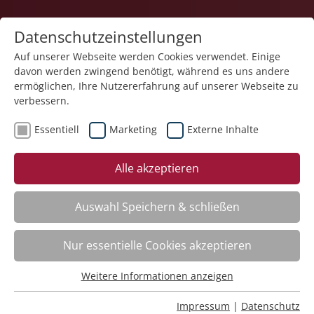
Datenschutzeinstellungen
Auf unserer Webseite werden Cookies verwendet. Einige
davon werden zwingend benötigt, während es uns andere
1
ermöglichen, Ihre Nutzererfahrung auf unserer Webseite zu
verbessern.
Essentiell
Marketing
Externe Inhalte
Veranstaltung "Arbeitsrecht für Führungskräfte –
Alle akzeptieren
Update und Grundlagen" (Nr. 01) wurde in den
Warenkorb gelegt.
Auswahl Speichern & schließen
Word – Dokumente effizient erstellen
Nr.:
261F07
Nur essentielle Cookies akzeptieren
Wann:
Jederzeit abrufbar
Wo:
e-Akademie
Weitere Informationen anzeigen
Essentiell
Status:
Anmeldung möglich
Essentielle Cookies werden für grundlegende Funktionen
Impressum
|
Datenschutz