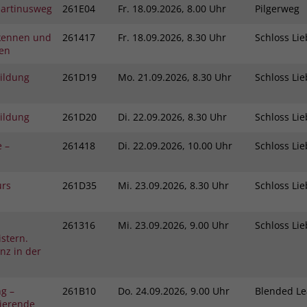
Martinusweg
261E04
Fr.
18.09.2026, 8.00 Uhr
Pilgerweg
kennen und
261417
Fr.
18.09.2026, 8.30 Uhr
Schloss L
gen
bildung
261D19
Mo.
21.09.2026, 8.30 Uhr
Schloss L
bildung
261D20
Di.
22.09.2026, 8.30 Uhr
Schloss L
e –
261418
Di.
22.09.2026, 10.00 Uhr
Schloss L
urs
261D35
Mi.
23.09.2026, 8.30 Uhr
Schloss L
261316
Mi.
23.09.2026, 9.00 Uhr
Schloss L
stern.
nz in der
ng –
261B10
Do.
24.09.2026, 9.00 Uhr
Blended L
vierende