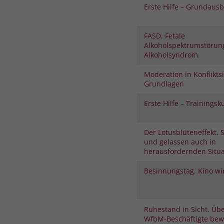
Erste Hilfe – Grundaus
FASD. Fetale
Alkoholspektrumstörung
Alkoholsyndrom
Moderation in Konflikts
Grundlagen
Erste Hilfe – Trainingsk
Der Lotusblüteneffekt.
und gelassen auch in
herausfordernden Situ
Besinnungstag. Kino wi
Ruhestand in Sicht. Üb
WfbM-Beschäftigte bew