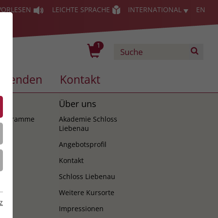
VORLESEN
LEICHTE SPRACHE
INTERNATIONAL
EN
1
Spenden
Kontakt
es
Über uns
programme
Akademie Schloss
Liebenau
Angebotsprofil
Kontakt
Schloss Liebenau
Weitere Kursorte
z
Impressionen