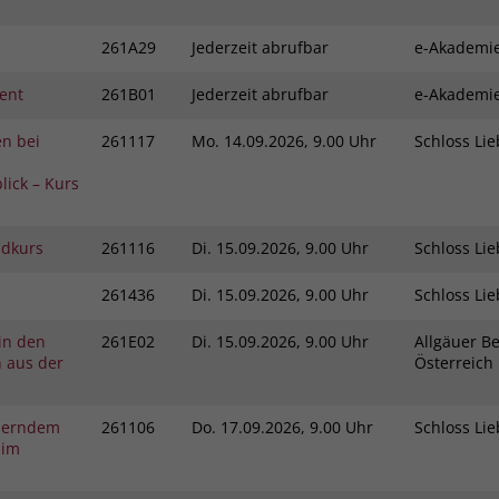
Zweck
dass Aktionen, die bei späteren Besuchen
Name
PHPSESSID
derselben Website durchgeführt werden, mit
261A29
Jederzeit abrufbar
e-Akadem
derselben Benutzerkennung verknüpft
Anbieter
stiftung-liebenau.de
ent
261B01
Jederzeit abrufbar
e-Akadem
werden.
Laufzeit
Session
n bei
261117
Mo.
14.09.2026, 9.00 Uhr
Schloss L
Name
_clsk
Behält die Zustände des Benutzers bei allen
lick – Kurs
Zweck
Seitenanfragen bei.
Anbieter
www.clarity.ms
ndkurs
261116
Di.
15.09.2026, 9.00 Uhr
Schloss L
Laufzeit
1 Jahr
261436
Di.
15.09.2026, 9.00 Uhr
Schloss L
Microsoft Clarity setzt dieses Cookie, um die
Seitenaufrufe eines Benutzers zu speichern
 in den
261E02
Di.
15.09.2026, 9.00 Uhr
Allgäuer Be
Zweck
und in einer einzigen Sitzungsaufzeichnung
n aus der
Österreic
zusammenzufassen.
derndem
261106
Do.
17.09.2026, 9.00 Uhr
Schloss L
 im