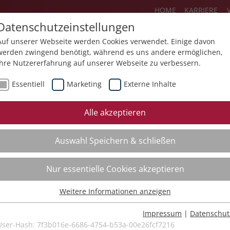
HOME
KARRIERE
Datenschutzeinstellungen
Auf unserer Webseite werden Cookies verwendet. Einige davon
werden zwingend benötigt, während es uns andere ermöglichen,
Ihre Nutzererfahrung auf unserer Webseite zu verbessern.
Über uns
Aktuelles
Akademie
Essentiell
Marketing
Externe Inhalte
ursfinder
Beratung
Aktuell
Alle akzeptieren
ursempfehlungen
Supervision
Bildungs
Auswahl Speichern & schließen
Coaching
Videos
Mediation
Nur essentielle Cookies akzeptieren
Kollegiale Beratung
Weitere Informationen anzeigen
Organisationsentwicklung
Essentiell
Bildungsberatung
Essentielle Cookies werden für grundlegende Funktionen der
Impressum
|
Datenschut
Webseite benötigt. Dadurch ist gewährleistet, dass die Webseite
User-Hash:
7f3b016e-6686-4754-b53a-00e26fcf7216
Moderation