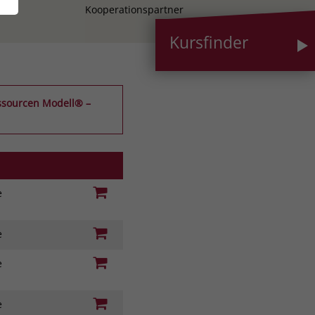
Kooperationspartner
Kursfinder
essourcen Modell® –
ie
ie
ie
ie