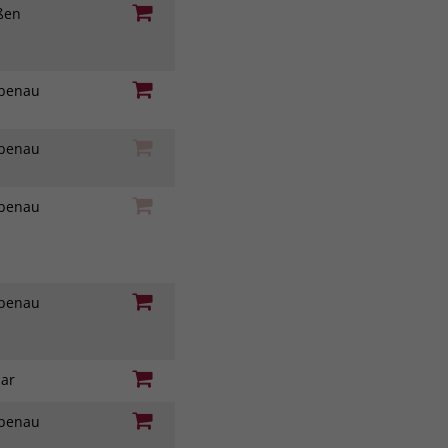
eßen
iebenau
iebenau
iebenau
iebenau
nar
iebenau