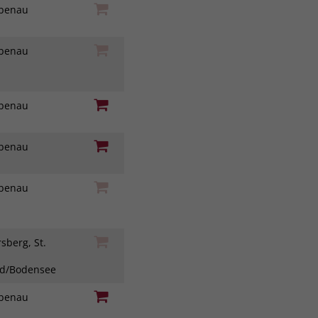
iebenau
iebenau
iebenau
iebenau
iebenau
sberg, St.
ad/Bodensee
iebenau