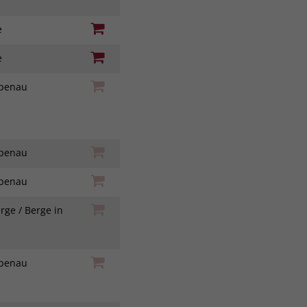
ie
ie
iebenau
iebenau
iebenau
rge / Berge in
h
iebenau