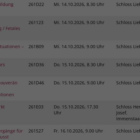
bildung
261D22
Mi.
14.10.2026, 8.30 Uhr
Schloss L
261123
Mi.
14.10.2026, 9.00 Uhr
Schloss L
 / Fetales
ituationen –
261B09
Mi.
14.10.2026, 9.00 Uhr
Schloss L
urs
261D36
Do.
15.10.2026, 8.30 Uhr
Schloss L
 Souverän
261D46
Do.
15.10.2026, 9.00 Uhr
Schloss L
ationen
rkt
261E03
Do.
15.10.2026, 17.30
Schloss Her
Uhr
Josef,
Immensta
ergänge für
261527
Fr.
16.10.2026, 9.00 Uhr
Schloss L
usst