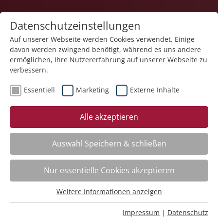
Datenschutzeinstellungen
Auf unserer Webseite werden Cookies verwendet. Einige
davon werden zwingend benötigt, während es uns andere
1
ermöglichen, Ihre Nutzererfahrung auf unserer Webseite zu
verbessern.
Essentiell
Marketing
Externe Inhalte
Veranstaltung "Motivational Interviewing –
Alle akzeptieren
Einführung in die Motivierende Gesprächsführung"
(Nr. 10) wurde in den Warenkorb gelegt.
Auswahl Speichern & schließen
Word – Dokumente effizient erstellen
Nr.:
261F07
Nur essentielle Cookies akzeptieren
Wann:
Jederzeit abrufbar
Wo:
e-Akademie
Weitere Informationen anzeigen
Essentiell
Status:
Anmeldung möglich
Essentielle Cookies werden für grundlegende Funktionen
Impressum
|
Datenschutz