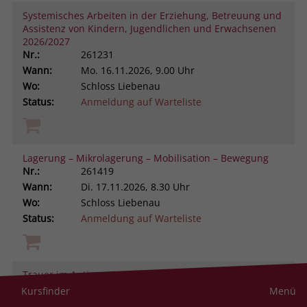
Systemisches Arbeiten in der Erziehung, Betreuung und
Assistenz von Kindern, Jugendlichen und Erwachsenen
2026/2027
Nr.:
261231
Wann:
Mo.
16.11.2026, 9.00 Uhr
Wo:
Schloss Liebenau
Status:
Anmeldung auf Warteliste
Lagerung – Mikrolagerung – Mobilisation – Bewegung
Nr.:
261419
Wann:
Di.
17.11.2026, 8.30 Uhr
Wo:
Schloss Liebenau
Status:
Anmeldung auf Warteliste
Trauer im Autismus-Spektrum verstehen und begleiten
Nr.:
261105
Kursfinder
Menü
Wann:
Di.
17.11.2026, 9.00 Uhr