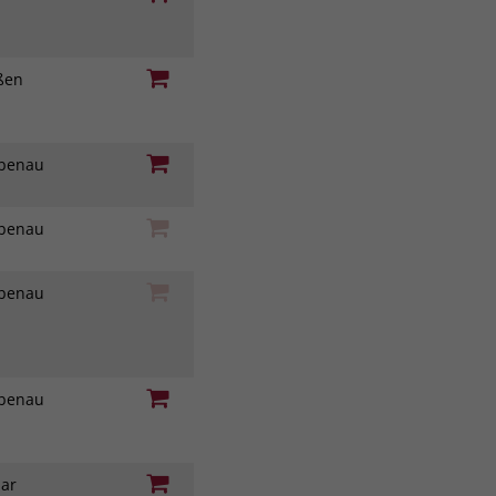
eßen
iebenau
iebenau
iebenau
iebenau
nar