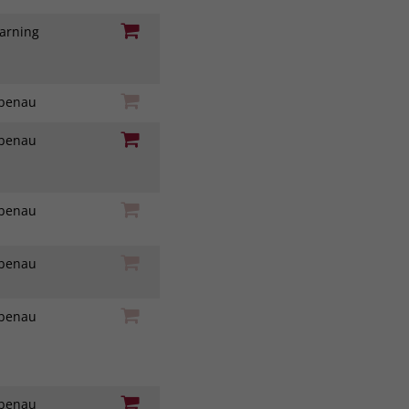
earning
iebenau
iebenau
iebenau
iebenau
iebenau
iebenau