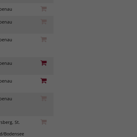
iebenau
iebenau
iebenau
iebenau
iebenau
iebenau
sberg, St.
ad/Bodensee