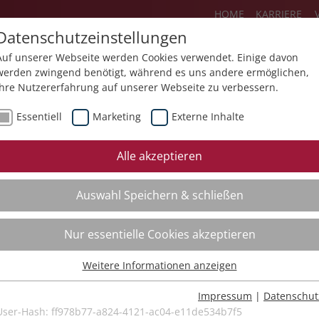
HOME
KARRIERE
Datenschutzeinstellungen
Auf unserer Webseite werden Cookies verwendet. Einige davon
werden zwingend benötigt, während es uns andere ermöglichen,
Ihre Nutzererfahrung auf unserer Webseite zu verbessern.
Über uns
Aktuelles
Akademie
Essentiell
Marketing
Externe Inhalte
ursfinder
Beratung
Aktuell
Alle akzeptieren
ursempfehlungen
Supervision
Bildungs
Auswahl Speichern & schließen
Coaching
Videos
Mediation
Nur essentielle Cookies akzeptieren
Kollegiale Beratung
Weitere Informationen anzeigen
Organisationsentwicklung
Essentiell
Bildungsberatung
Essentielle Cookies werden für grundlegende Funktionen der
Impressum
|
Datenschut
Webseite benötigt. Dadurch ist gewährleistet, dass die Webseite
User-Hash:
ff978b77-a824-4121-ac04-e11de534b7f5
Moderation