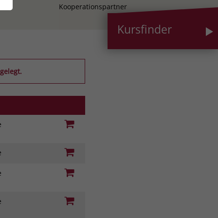
Kooperationspartner
Kursfinder
gelegt.
ie
ie
ie
ie