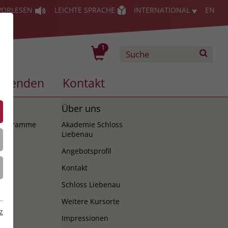
VORLESEN
LEICHTE SPRACHE
INTERNATIONAL
EN
1
Spenden
Kontakt
es
Über uns
programme
Akademie Schloss
Liebenau
Angebotsprofil
Kontakt
Schloss Liebenau
Weitere Kursorte
z
Impressionen