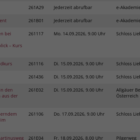
Zweck
dass Aktionen, die bei späteren Besuchen
261A29
Jederzeit abrufbar
e-Akadem
Name
PHPSESSID
derselben Website durchgeführt werden, mit
derselben Benutzerkennung verknüpft
ent
261B01
Jederzeit abrufbar
e-Akadem
Anbieter
stiftung-liebenau.de
werden.
n bei
261117
Mo.
14.09.2026, 9.00 Uhr
Schloss L
Laufzeit
Session
lick – Kurs
Name
_clsk
Behält die Zustände des Benutzers bei allen
Zweck
Seitenanfragen bei.
Anbieter
www.clarity.ms
ndkurs
261116
Di.
15.09.2026, 9.00 Uhr
Schloss L
Laufzeit
1 Jahr
261436
Di.
15.09.2026, 9.00 Uhr
Schloss L
Microsoft Clarity setzt dieses Cookie, um die
 in den
261E02
Di.
15.09.2026, 9.00 Uhr
Allgäuer Be
Seitenaufrufe eines Benutzers zu speichern
n aus der
Österreic
Zweck
und in einer einzigen Sitzungsaufzeichnung
zusammenzufassen.
derndem
261106
Do.
17.09.2026, 9.00 Uhr
Schloss L
 im
Martinusweg
261E04
Fr.
18.09.2026, 8.00 Uhr
Pilgerweg