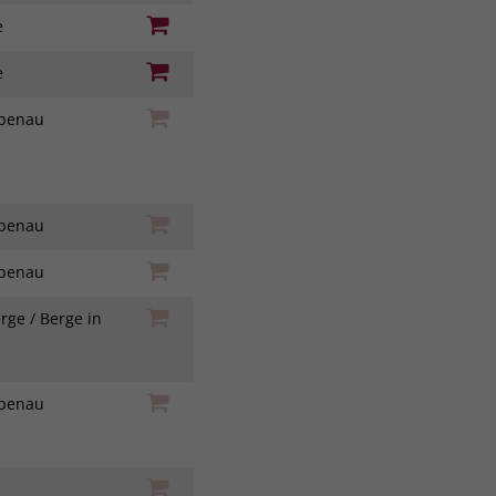
ie
ie
iebenau
iebenau
iebenau
rge / Berge in
h
iebenau