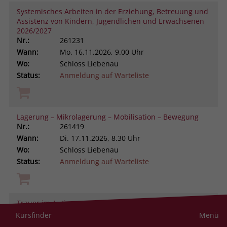
Systemisches Arbeiten in der Erziehung, Betreuung und
Assistenz von Kindern, Jugendlichen und Erwachsenen
2026/2027
Nr.:
261231
Wann:
Mo.
16.11.2026, 9.00 Uhr
Wo:
Schloss Liebenau
Status:
Anmeldung auf Warteliste
Lagerung – Mikrolagerung – Mobilisation – Bewegung
Nr.:
261419
Wann:
Di.
17.11.2026, 8.30 Uhr
Wo:
Schloss Liebenau
Status:
Anmeldung auf Warteliste
Trauer im Autismus-Spektrum verstehen und begleiten
Nr.:
261105
Kursfinder
Menü
Wann:
Di.
17.11.2026, 9.00 Uhr