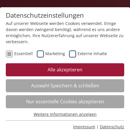
Datenschutzeinstellungen
Auf unserer Webseite werden Cookies verwendet. Einige
davon werden zwingend benötigt, während es uns andere
1
ermöglichen, Ihre Nutzererfahrung auf unserer Webseite zu
verbessern.
Essentiell
Marketing
Externe Inhalte
Veranstaltung "Sexualität und sexuelle
Alle akzeptieren
Selbstbestimmung auf den Punkt gebracht!" (Nr.
29) wurde in den Warenkorb gelegt.
Auswahl Speichern & schließen
Word – Dokumente effizient erstellen
Nr.:
261F07
Nur essentielle Cookies akzeptieren
Wann:
Jederzeit abrufbar
Wo:
e-Akademie
Weitere Informationen anzeigen
Essentiell
Status:
Anmeldung möglich
Essentielle Cookies werden für grundlegende Funktionen
Impressum
|
Datenschutz