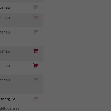
iebenau
iebenau
iebenau
iebenau
iebenau
iebenau
sberg, St.
ad/Bodensee