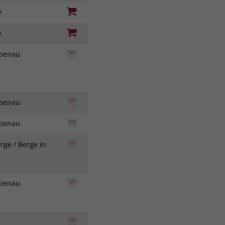
ie
ie
iebenau
iebenau
iebenau
rge / Berge in
h
iebenau