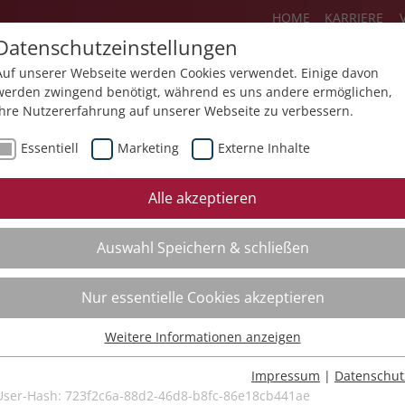
HOME
KARRIERE
Datenschutzeinstellungen
Auf unserer Webseite werden Cookies verwendet. Einige davon
werden zwingend benötigt, während es uns andere ermöglichen,
Ihre Nutzererfahrung auf unserer Webseite zu verbessern.
Über uns
Aktuelles
Akademie
Essentiell
Marketing
Externe Inhalte
ursfinder
Beratung
Aktuell
Alle akzeptieren
ursempfehlungen
Supervision
Bildungs
Auswahl Speichern & schließen
Coaching
Videos
Mediation
Nur essentielle Cookies akzeptieren
Kollegiale Beratung
Weitere Informationen anzeigen
Organisationsentwicklung
Essentiell
Bildungsberatung
Essentielle Cookies werden für grundlegende Funktionen der
Impressum
|
Datenschut
Webseite benötigt. Dadurch ist gewährleistet, dass die Webseite
User-Hash:
723f2c6a-88d2-46d8-b8fc-86e18cb441ae
Moderation