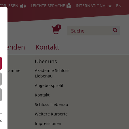
VORLESEN
LEICHTE SPRACHE
INTERNATIONAL
EN
1
Spenden
Kontakt
es
Über uns
programme
Akademie Schloss
Liebenau
Angebotsprofil
Kontakt
Schloss Liebenau
Weitere Kursorte
z
Impressionen