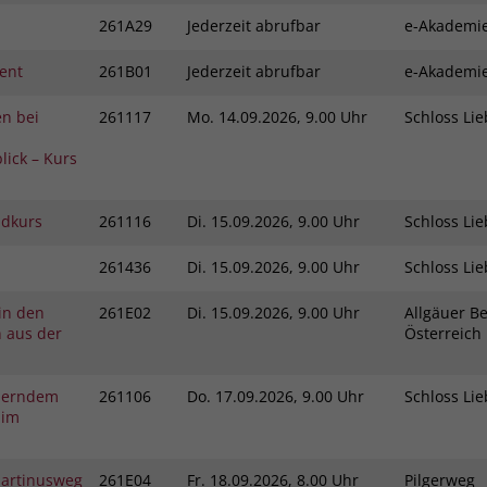
Zweck
dass Aktionen, die bei späteren Besuchen
261A29
Jederzeit abrufbar
e-Akadem
Name
PHPSESSID
derselben Website durchgeführt werden, mit
derselben Benutzerkennung verknüpft
ent
261B01
Jederzeit abrufbar
e-Akadem
Anbieter
stiftung-liebenau.de
werden.
n bei
261117
Mo.
14.09.2026, 9.00 Uhr
Schloss L
Laufzeit
Session
lick – Kurs
Name
_clsk
Behält die Zustände des Benutzers bei allen
Zweck
Seitenanfragen bei.
Anbieter
www.clarity.ms
ndkurs
261116
Di.
15.09.2026, 9.00 Uhr
Schloss L
Laufzeit
1 Jahr
261436
Di.
15.09.2026, 9.00 Uhr
Schloss L
Microsoft Clarity setzt dieses Cookie, um die
 in den
261E02
Di.
15.09.2026, 9.00 Uhr
Allgäuer Be
Seitenaufrufe eines Benutzers zu speichern
n aus der
Österreic
Zweck
und in einer einzigen Sitzungsaufzeichnung
zusammenzufassen.
derndem
261106
Do.
17.09.2026, 9.00 Uhr
Schloss L
 im
Martinusweg
261E04
Fr.
18.09.2026, 8.00 Uhr
Pilgerweg