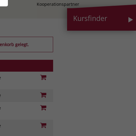
Kooperationspartner
Kursfinder
enkorb gelegt.
ie
ie
ie
ie