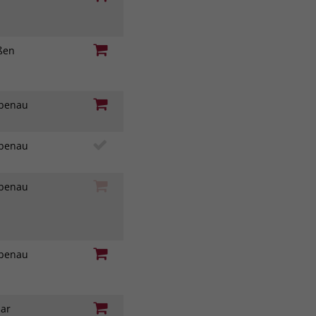
eßen
iebenau
iebenau
iebenau
iebenau
nar