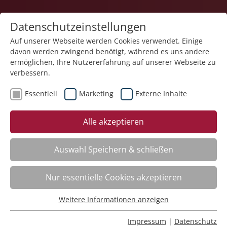
Datenschutzeinstellungen
Auf unserer Webseite werden Cookies verwendet. Einige
davon werden zwingend benötigt, während es uns andere
1
ermöglichen, Ihre Nutzererfahrung auf unserer Webseite zu
verbessern.
Essentiell
Marketing
Externe Inhalte
Veranstaltung "FASD. Fetale
Alle akzeptieren
Alkoholspektrumstörung / Fetales Alkoholsyndrom"
(Nr. 23) wurde in den Warenkorb gelegt.
Auswahl Speichern & schließen
Word – Dokumente effizient erstellen
Nr.:
261F07
Nur essentielle Cookies akzeptieren
Wann:
Jederzeit abrufbar
Wo:
e-Akademie
Weitere Informationen anzeigen
Essentiell
Status:
Anmeldung möglich
Essentielle Cookies werden für grundlegende Funktionen
Impressum
|
Datenschutz