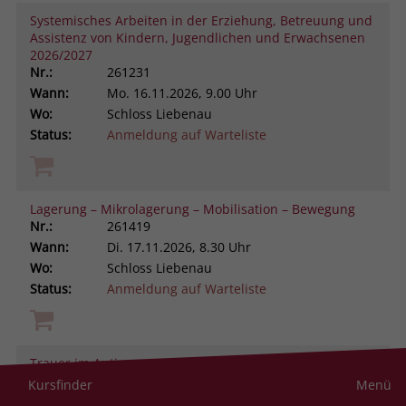
Systemisches Arbeiten in der Erziehung, Betreuung und
Assistenz von Kindern, Jugendlichen und Erwachsenen
2026/2027
Nr.:
261231
Wann:
Mo.
16.11.2026, 9.00 Uhr
Wo:
Schloss Liebenau
Status:
Anmeldung auf Warteliste
Lagerung – Mikrolagerung – Mobilisation – Bewegung
Nr.:
261419
Wann:
Di.
17.11.2026, 8.30 Uhr
Wo:
Schloss Liebenau
Status:
Anmeldung auf Warteliste
Trauer im Autismus-Spektrum verstehen und begleiten
Nr.:
261105
Kursfinder
Menü
Wann:
Di.
17.11.2026, 9.00 Uhr