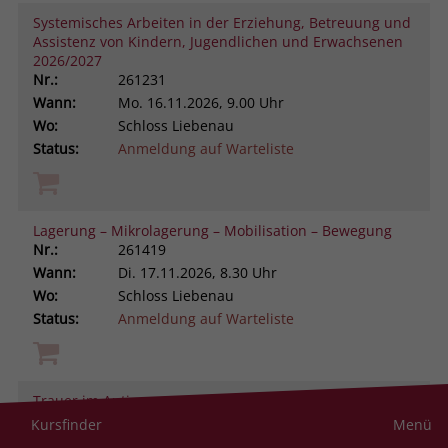
Systemisches Arbeiten in der Erziehung, Betreuung und
Assistenz von Kindern, Jugendlichen und Erwachsenen
2026/2027
Nr.:
261231
Wann:
Mo.
16.11.2026, 9.00 Uhr
Wo:
Schloss Liebenau
Status:
Anmeldung auf Warteliste
Lagerung – Mikrolagerung – Mobilisation – Bewegung
Nr.:
261419
Wann:
Di.
17.11.2026, 8.30 Uhr
Wo:
Schloss Liebenau
Status:
Anmeldung auf Warteliste
Trauer im Autismus-Spektrum verstehen und begleiten
Nr.:
261105
Kursfinder
Menü
Wann:
Di.
17.11.2026, 9.00 Uhr