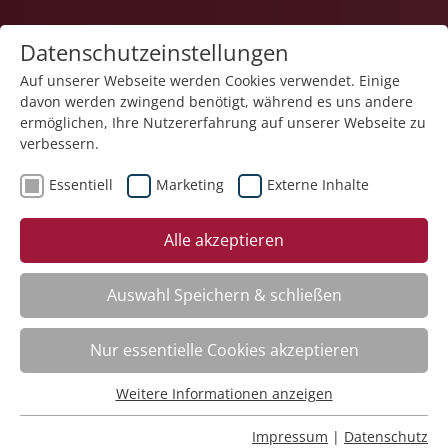
Datenschutzeinstellungen
Auf unserer Webseite werden Cookies verwendet. Einige
davon werden zwingend benötigt, während es uns andere
1
ermöglichen, Ihre Nutzererfahrung auf unserer Webseite zu
verbessern.
Essentiell
Marketing
Externe Inhalte
Veranstaltung "Umgang mit herausforderndem
Alle akzeptieren
Verhalten bei Personen im Autismus-Spektrum" (Nr.
06) wurde in den Warenkorb gelegt.
Auswahl Speichern & schließen
Word – Dokumente effizient erstellen
Nr.:
261F07
Nur essentielle Cookies akzeptieren
Wann:
Jederzeit abrufbar
Wo:
e-Akademie
Weitere Informationen anzeigen
Essentiell
Status:
Anmeldung möglich
Essentielle Cookies werden für grundlegende Funktionen
Impressum
|
Datenschutz