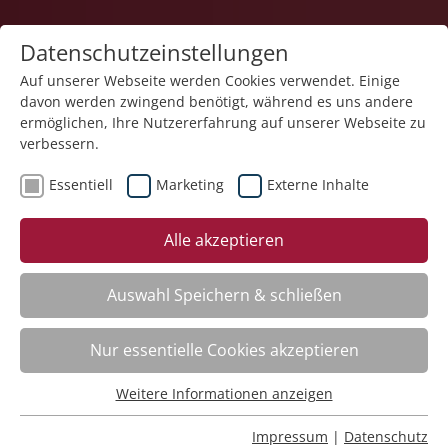
Datenschutzeinstellungen
Auf unserer Webseite werden Cookies verwendet. Einige
davon werden zwingend benötigt, während es uns andere
1
ermöglichen, Ihre Nutzererfahrung auf unserer Webseite zu
verbessern.
Essentiell
Marketing
Externe Inhalte
Veranstaltung "Geprüfte Fachkraft zur Arbeits- und
Alle akzeptieren
Berufsförderung (GFAB) in Werkstätten für
Menschen mit Behinderung oder psychischer
Erkrankung / Aufbaukurs" (Nr. 01) wurde in den
Auswahl Speichern & schließen
Warenkorb gelegt.
Nur essentielle Cookies akzeptieren
Achtsame Berührung – neueste Forschungen
Nr.:
261402
Weitere Informationen anzeigen
Essentiell
Wann:
Mo.
12.10.2026, 9.00 Uhr
Wo:
Schloss Liebenau
Essentielle Cookies werden für grundlegende Funktionen
Impressum
|
Datenschutz