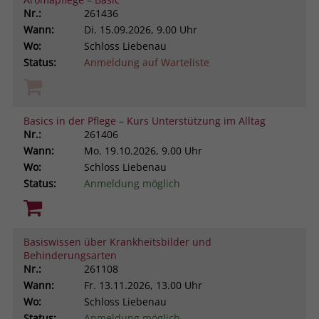
Browsers und die Einstellungen
Nr.:
261436
exklusiv für diese Website zu speichern.
Wann:
Di.
15.09.2026, 9.00 Uhr
Name
PHPSESSID
Zweck
Dadurch wird gewährleistet, dass
Wo:
Schloss Liebenau
Aktionen, die bei späteren Besuchen
Status:
Anmeldung auf Warteliste
Anbieter
stiftung-liebenau.de
derselben Website durchgeführt
werden, mit derselben
Laufzeit
Session
Benutzerkennung verknüpft werden.
Basics in der Pflege – Kurs Unterstützung im Alltag
Behält die Zustände des Benutzers bei
Nr.:
261406
Zweck
allen Seitenanfragen bei.
Wann:
Mo.
19.10.2026, 9.00 Uhr
Name
_clsk
Wo:
Schloss Liebenau
Anbieter
www.clarity.ms
Status:
Anmeldung möglich
Laufzeit
1 Jahr
Basiswissen über Krankheitsbilder und
Microsoft Clarity setzt dieses Cookie,
Behinderungsarten
um die Seitenaufrufe eines Benutzers
Nr.:
261108
Zweck
zu speichern und in einer einzigen
Wann:
Fr.
13.11.2026, 13.00 Uhr
Sitzungsaufzeichnung
Wo:
Schloss Liebenau
zusammenzufassen.
Status:
Anmeldung möglich