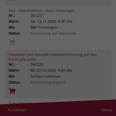
SEO – Kompaktkurs – Kurs Trossingen
Nr.:
261227
Wann:
Do.
12.11.2026, 9.00 Uhr
Wo:
BBF Trossingen
Status:
Anmeldung auf Warteliste
Sexualität und sexuelle Selbstbestimmung auf den
Punkt gebracht!
Nr.:
261229
Wann:
Mi.
07.10.2026, 9.00 Uhr
Wo:
Schloss Liebenau
Status:
Anmeldung möglich
Sich selbst besser managen. Aus ungeliebten
Persönlichkeitsanteilen neue Ressourcen gewinnen -
Kursfinder
Menü
Aufbaukurs nach dem Zürcher Ressourcen Modell®