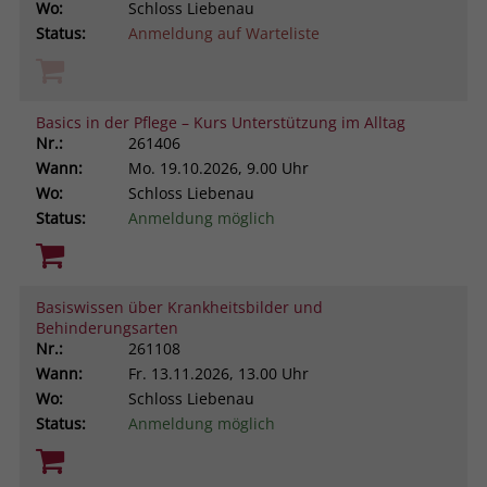
Wo:
Schloss Liebenau
Browsers und die Einstellungen
Status:
Anmeldung auf Warteliste
exklusiv für diese Website zu speichern.
Name
PHPSESSID
Zweck
Dadurch wird gewährleistet, dass
Aktionen, die bei späteren Besuchen
Anbieter
stiftung-liebenau.de
derselben Website durchgeführt
Basics in der Pflege – Kurs Unterstützung im Alltag
werden, mit derselben
Nr.:
261406
Laufzeit
Session
Benutzerkennung verknüpft werden.
Wann:
Mo.
19.10.2026, 9.00 Uhr
Wo:
Schloss Liebenau
Behält die Zustände des Benutzers bei
Zweck
allen Seitenanfragen bei.
Status:
Anmeldung möglich
Name
_clsk
Anbieter
www.clarity.ms
Basiswissen über Krankheitsbilder und
Laufzeit
1 Jahr
Behinderungsarten
Nr.:
261108
Microsoft Clarity setzt dieses Cookie,
Wann:
Fr.
13.11.2026, 13.00 Uhr
um die Seitenaufrufe eines Benutzers
Wo:
Schloss Liebenau
Zweck
zu speichern und in einer einzigen
Status:
Anmeldung möglich
Sitzungsaufzeichnung
zusammenzufassen.