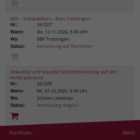
SEO – Kompaktkurs – Kurs Trossingen
Nr.:
261227
Wann:
Do.
12.11.2026, 9.00 Uhr
Wo:
BBF Trossingen
Status:
Anmeldung auf Warteliste
Sexualität und sexuelle Selbstbestimmung auf den
Punkt gebracht!
Nr.:
261229
Wann:
Mi.
07.10.2026, 9.00 Uhr
Wo:
Schloss Liebenau
Status:
Anmeldung möglich
Sich selbst besser managen. Aus ungeliebten
Kursfinder
Menü
Persönlichkeitsanteilen neue Ressourcen gewinnen -