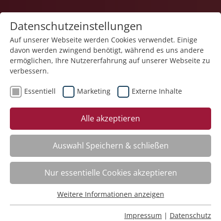
Datenschutzeinstellungen
Auf unserer Webseite werden Cookies verwendet. Einige
davon werden zwingend benötigt, während es uns andere
1
ermöglichen, Ihre Nutzererfahrung auf unserer Webseite zu
verbessern.
Essentiell
Marketing
Externe Inhalte
Veranstaltung "Digitale Lebenswelt – Online-
Alle akzeptieren
Impulse – Gaming" (Nr. 16) wurde in den
Warenkorb gelegt.
Auswahl Speichern & schließen
Achtsame Berührung – neueste Forschungen
Nr.:
261402
Nur essentielle Cookies akzeptieren
Wann:
Mo.
12.10.2026, 9.00 Uhr
Wo:
Schloss Liebenau
Weitere Informationen anzeigen
Essentiell
Status:
Anmeldung auf Warteliste
Essentielle Cookies werden für grundlegende Funktionen
Impressum
|
Datenschutz