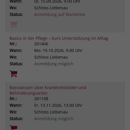
Wann:
Di.
15.09.2026, 9.00 Uhr
Browsers und die Einstellungen
Wo:
Schloss Liebenau
exklusiv für diese Website zu speichern.
Name
PHPSESSID
Status:
Anmeldung auf Warteliste
Zweck
Dadurch wird gewährleistet, dass
Aktionen, die bei späteren Besuchen
Anbieter
stiftung-liebenau.de
derselben Website durchgeführt
werden, mit derselben
Basics in der Pflege – Kurs Unterstützung im Alltag
Laufzeit
Session
Benutzerkennung verknüpft werden.
Nr.:
261406
Wann:
Mo.
19.10.2026, 9.00 Uhr
Behält die Zustände des Benutzers bei
Zweck
Wo:
Schloss Liebenau
allen Seitenanfragen bei.
Name
_clsk
Status:
Anmeldung möglich
Anbieter
www.clarity.ms
Laufzeit
1 Jahr
Basiswissen über Krankheitsbilder und
Behinderungsarten
Nr.:
261108
Microsoft Clarity setzt dieses Cookie,
Wann:
Fr.
13.11.2026, 13.00 Uhr
um die Seitenaufrufe eines Benutzers
Wo:
Schloss Liebenau
Zweck
zu speichern und in einer einzigen
Status:
Anmeldung möglich
Sitzungsaufzeichnung
zusammenzufassen.