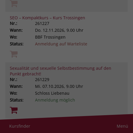
SEO – Kompaktkurs – Kurs Trossingen
Nr.:
261227
Wann:
Do.
12.11.2026, 9.00 Uhr
Wo:
BBF Trossingen
Status:
Anmeldung auf Warteliste
Sexualität und sexuelle Selbstbestimmung auf den
Punkt gebracht!
Nr.:
261229
Wann:
Mi.
07.10.2026, 9.00 Uhr
Wo:
Schloss Liebenau
Status:
Anmeldung möglich
Sich selbst besser managen. Aus ungeliebten
Kursfinder
Menü
Persönlichkeitsanteilen neue Ressourcen gewinnen -