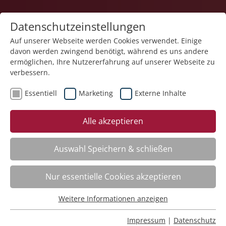
Datenschutzeinstellungen
Auf unserer Webseite werden Cookies verwendet. Einige
davon werden zwingend benötigt, während es uns andere
1
ermöglichen, Ihre Nutzererfahrung auf unserer Webseite zu
verbessern.
Essentiell
Marketing
Externe Inhalte
Veranstaltung "Elektronische
Alle akzeptieren
Rechnungsverarbeitung (ERV) für Inhaltliche Prüfer
– Kurs II" (Nr. 05) wurde in den Warenkorb gelegt.
Auswahl Speichern & schließen
Achtsame Berührung – neueste Forschungen
Nr.:
261402
Nur essentielle Cookies akzeptieren
Wann:
Mo.
12.10.2026, 9.00 Uhr
Wo:
Schloss Liebenau
Weitere Informationen anzeigen
Essentiell
Status:
Anmeldung auf Warteliste
Essentielle Cookies werden für grundlegende Funktionen
Impressum
|
Datenschutz