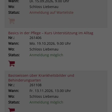
Wann:
Di.
15.09.2026, 9.00 Uhr
Browsers und die Einstellungen
Wo:
Schloss Liebenau
exklusiv für diese Website zu speichern.
Name
PHPSESSID
Status:
Anmeldung auf Warteliste
Zweck
Dadurch wird gewährleistet, dass
Aktionen, die bei späteren Besuchen
Anbieter
stiftung-liebenau.de
derselben Website durchgeführt
werden, mit derselben
Basics in der Pflege – Kurs Unterstützung im Alltag
Laufzeit
Session
Benutzerkennung verknüpft werden.
Nr.:
261406
Wann:
Mo.
19.10.2026, 9.00 Uhr
Behält die Zustände des Benutzers bei
Zweck
Wo:
Schloss Liebenau
allen Seitenanfragen bei.
Name
_clsk
Status:
Anmeldung möglich
Anbieter
www.clarity.ms
Laufzeit
1 Jahr
Basiswissen über Krankheitsbilder und
Behinderungsarten
Nr.:
261108
Microsoft Clarity setzt dieses Cookie,
Wann:
Fr.
13.11.2026, 13.00 Uhr
um die Seitenaufrufe eines Benutzers
Wo:
Schloss Liebenau
Zweck
zu speichern und in einer einzigen
Status:
Anmeldung möglich
Sitzungsaufzeichnung
zusammenzufassen.