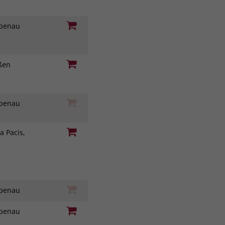
iebenau
eßen
iebenau
a Pacis,
iebenau
iebenau