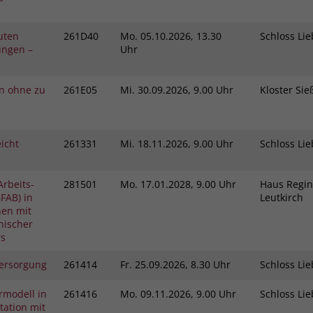
kuten
261D40
Mo.
05.10.2026, 13.30
Schloss L
ungen –
Uhr
in ohne zu
261E05
Mi.
30.09.2026, 9.00 Uhr
Kloster Si
icht
261331
Mi.
18.11.2026, 9.00 Uhr
Schloss L
Arbeits-
281501
Mo.
17.01.2028, 9.00 Uhr
Haus Regin
FAB) in
Leutkirch
hen mit
hischer
rs
ersorgung
261414
Fr.
25.09.2026, 8.30 Uhr
Schloss L
rmodell in
261416
Mo.
09.11.2026, 9.00 Uhr
Schloss L
ation mit