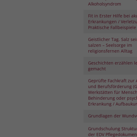
Alkoholsyndrom
Fit in Erster Hilfe bei a
Erkrankungen / Verletz
Praktische Fallbeispiele
Geistlicher Tag. Salz se
salzen – Seelsorge im
religionsfernen Alltag
Geschichten erzählen le
gemacht
Geprüfte Fachkraft zur 
und Berufsförderung (G
Werkstätten für Mensc
Behinderung oder psyc
Erkrankung / Aufbauku
Grundlagen der Wundv
Grundschulung Struktu
der EDV Pflegedokument