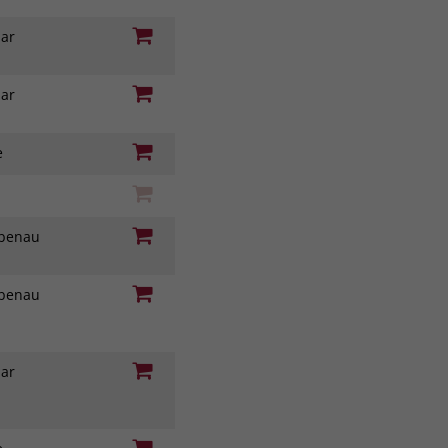
nar
nar
ie
iebenau
iebenau
nar