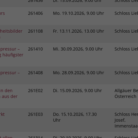
261436
Di.
15.09.2026, 9.00 Uhr
Schloss L
Zweck
dass Aktionen, die bei späteren Besuchen
Name
PHPSESSID
derselben Website durchgeführt werden, mit
urs
261406
Mo.
19.10.2026, 9.00 Uhr
Schloss L
derselben Benutzerkennung verknüpft
Anbieter
stiftung-liebenau.de
werden.
heitsbilder
261108
Fr.
13.11.2026, 13.00 Uhr
Schloss L
Laufzeit
Session
n
Name
_clsk
Behält die Zustände des Benutzers bei allen
pressur –
261410
Mi.
30.09.2026, 9.00 Uhr
Schloss L
Zweck
 häufigster
Seitenanfragen bei.
Anbieter
www.clarity.ms
pressur –
261408
Mo.
28.09.2026, 9.00 Uhr
Schloss L
Laufzeit
1 Jahr
Microsoft Clarity setzt dieses Cookie, um die
 in den
261E02
Di.
15.09.2026, 9.00 Uhr
Allgäuer Be
Seitenaufrufe eines Benutzers zu speichern
Zweck
n aus der
Österreic
und in einer einzigen Sitzungsaufzeichnung
zusammenzufassen.
rkt
261E03
Do.
15.10.2026, 17.30
Schloss Her
Uhr
Josef,
Immensta
 allen
261314
Di.
20.10.2026, 9.00 Uhr
Schloss L