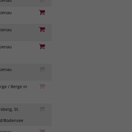
iebenau
iebenau
iebenau
iebenau
iebenau
rge / Berge in
h
sberg, St.
ad/Bodensee
iebenau