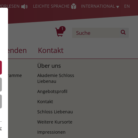
VORLESEN
LEICHTE SPRACHE
INTERNATIONAL
EN
1
Spenden
Kontakt
es
Über uns
programme
Akademie Schloss
Liebenau
Angebotsprofil
Kontakt
Schloss Liebenau
Weitere Kursorte
z
Impressionen