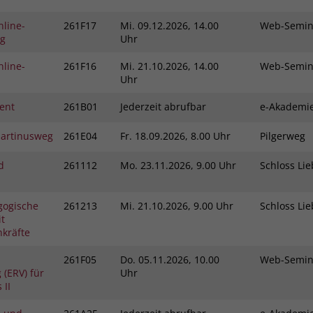
nline-
261F17
Mi.
09.12.2026, 14.00
Web-Semi
ng
Uhr
nline-
261F16
Mi.
21.10.2026, 14.00
Web-Semi
Uhr
ent
261B01
Jederzeit abrufbar
e-Akadem
Martinusweg
261E04
Fr.
18.09.2026, 8.00 Uhr
Pilgerweg
d
261112
Mo.
23.11.2026, 9.00 Uhr
Schloss L
gogische
261213
Mi.
21.10.2026, 9.00 Uhr
Schloss L
t
kräfte
261F05
Do.
05.11.2026, 10.00
Web-Semi
(ERV) für
Uhr
 II