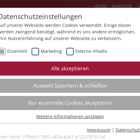
HOME
KARRIERE
Datenschutzeinstellungen
Auf unserer Webseite werden Cookies verwendet. Einige davon
werden zwingend benötigt, während es uns andere ermöglichen,
Ihre Nutzererfahrung auf unserer Webseite zu verbessern.
Über uns
Aktuelles
Akademie
Essentiell
Marketing
Externe Inhalte
ursfinder
Beratung
Aktuell
Alle akzeptieren
ursempfehlungen
Supervision
Bildungs
Auswahl Speichern & schließen
Coaching
Videos
Mediation
Nur essentielle Cookies akzeptieren
Kollegiale Beratung
Weitere Informationen anzeigen
Organisationsentwicklung
Essentiell
Bildungsberatung
Essentielle Cookies werden für grundlegende Funktionen der
Impressum
|
Datenschut
Webseite benötigt. Dadurch ist gewährleistet, dass die Webseite
User-Hash:
1fffed1f-7890-487a-83e7-a1220767613d
Moderation