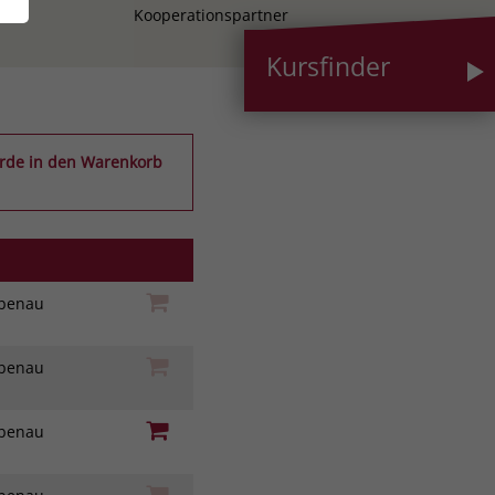
Kooperationspartner
Kursfinder
wurde in den Warenkorb
iebenau
iebenau
iebenau