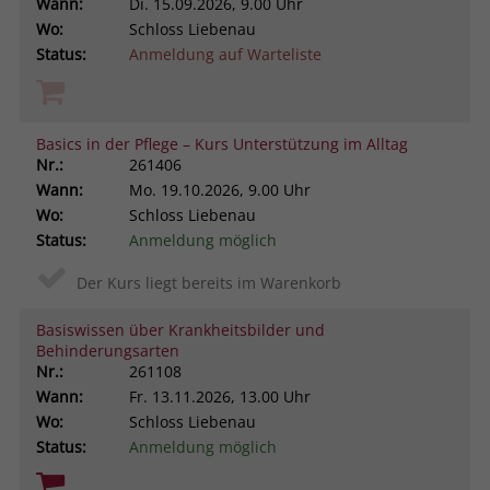
Wann:
Di.
15.09.2026, 9.00 Uhr
Browsers und die Einstellungen
Wo:
Schloss Liebenau
exklusiv für diese Website zu speichern.
Name
PHPSESSID
Status:
Anmeldung auf Warteliste
Zweck
Dadurch wird gewährleistet, dass
Aktionen, die bei späteren Besuchen
Anbieter
stiftung-liebenau.de
derselben Website durchgeführt
werden, mit derselben
Basics in der Pflege – Kurs Unterstützung im Alltag
Laufzeit
Session
Benutzerkennung verknüpft werden.
Nr.:
261406
Wann:
Mo.
19.10.2026, 9.00 Uhr
Behält die Zustände des Benutzers bei
Zweck
Wo:
Schloss Liebenau
allen Seitenanfragen bei.
Name
_clsk
Status:
Anmeldung möglich
Anbieter
www.clarity.ms
Der Kurs liegt bereits im Warenkorb
Laufzeit
1 Jahr
Basiswissen über Krankheitsbilder und
Behinderungsarten
Nr.:
261108
Microsoft Clarity setzt dieses Cookie,
Wann:
Fr.
13.11.2026, 13.00 Uhr
um die Seitenaufrufe eines Benutzers
Wo:
Schloss Liebenau
Zweck
zu speichern und in einer einzigen
Status:
Anmeldung möglich
Sitzungsaufzeichnung
zusammenzufassen.