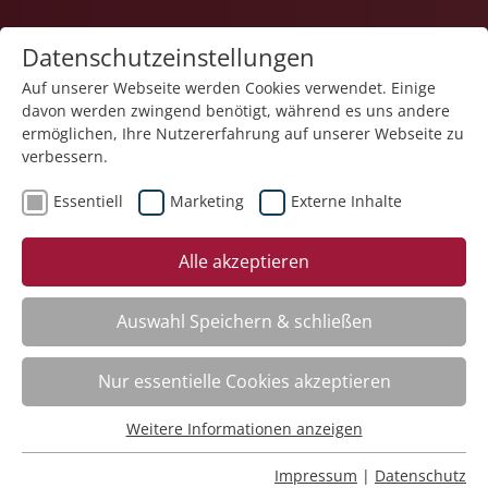
Datenschutzeinstellungen
Auf unserer Webseite werden Cookies verwendet. Einige
davon werden zwingend benötigt, während es uns andere
1
ermöglichen, Ihre Nutzererfahrung auf unserer Webseite zu
verbessern.
Essentiell
Marketing
Externe Inhalte
Veranstaltung "Basics in der Pflege – Kurs
Alle akzeptieren
Unterstützung im Alltag" (Nr. 06) wurde in den
Warenkorb gelegt.
Auswahl Speichern & schließen
Achtsame Berührung – neueste Forschungen
Nr.:
261402
Nur essentielle Cookies akzeptieren
Wann:
Mo.
12.10.2026, 9.00 Uhr
Wo:
Schloss Liebenau
Weitere Informationen anzeigen
Essentiell
Status:
Anmeldung auf Warteliste
Essentielle Cookies werden für grundlegende Funktionen
Impressum
|
Datenschutz