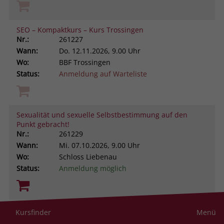
SEO – Kompaktkurs – Kurs Trossingen
Nr.:
261227
Wann:
Do.
12.11.2026, 9.00 Uhr
Wo:
BBF Trossingen
Status:
Anmeldung auf Warteliste
Sexualität und sexuelle Selbstbestimmung auf den
Punkt gebracht!
Nr.:
261229
Wann:
Mi.
07.10.2026, 9.00 Uhr
Wo:
Schloss Liebenau
Status:
Anmeldung möglich
Sich selbst besser managen. Aus ungeliebten
Kursfinder
Menü
Persönlichkeitsanteilen neue Ressourcen gewinnen -