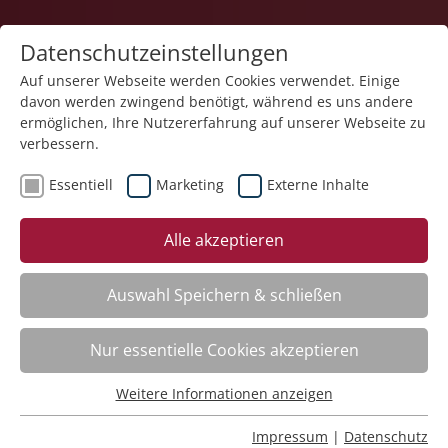
Datenschutzeinstellungen
Auf unserer Webseite werden Cookies verwendet. Einige
davon werden zwingend benötigt, während es uns andere
1
ermöglichen, Ihre Nutzererfahrung auf unserer Webseite zu
verbessern.
Essentiell
Marketing
Externe Inhalte
Veranstaltung "Mobilitätsförderung in den
Alle akzeptieren
Bewohneralltag integrieren – eine Chance für Pflege
& Betreuung" (Nr. 26) wurde in den Warenkorb
gelegt.
Auswahl Speichern & schließen
Achtsame Berührung – neueste Forschungen
Nur essentielle Cookies akzeptieren
Nr.:
261402
Wann:
Mo.
12.10.2026, 9.00 Uhr
Weitere Informationen anzeigen
Essentiell
Wo:
Schloss Liebenau
Essentielle Cookies werden für grundlegende Funktionen
Status:
Anmeldung auf Warteliste
Impressum
|
Datenschutz