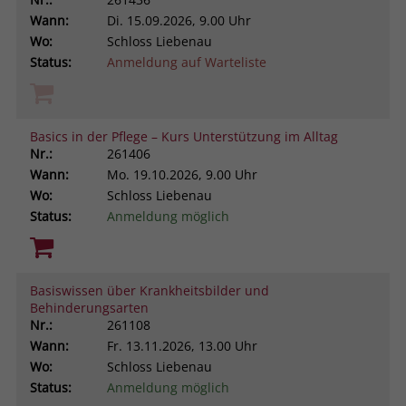
Browsers und die Einstellungen
Wann:
Di.
15.09.2026, 9.00 Uhr
exklusiv für diese Website zu speichern.
Wo:
Schloss Liebenau
Name
PHPSESSID
Zweck
Dadurch wird gewährleistet, dass
Status:
Anmeldung auf Warteliste
Aktionen, die bei späteren Besuchen
Anbieter
stiftung-liebenau.de
derselben Website durchgeführt
werden, mit derselben
Laufzeit
Session
Benutzerkennung verknüpft werden.
Basics in der Pflege – Kurs Unterstützung im Alltag
Nr.:
261406
Behält die Zustände des Benutzers bei
Zweck
Wann:
Mo.
19.10.2026, 9.00 Uhr
allen Seitenanfragen bei.
Name
_clsk
Wo:
Schloss Liebenau
Status:
Anmeldung möglich
Anbieter
www.clarity.ms
Laufzeit
1 Jahr
Basiswissen über Krankheitsbilder und
Behinderungsarten
Microsoft Clarity setzt dieses Cookie,
Nr.:
261108
um die Seitenaufrufe eines Benutzers
Wann:
Fr.
13.11.2026, 13.00 Uhr
Zweck
zu speichern und in einer einzigen
Wo:
Schloss Liebenau
Sitzungsaufzeichnung
Status:
Anmeldung möglich
zusammenzufassen.