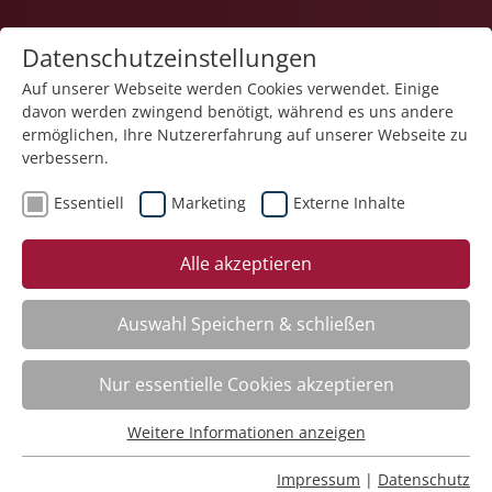
Datenschutzeinstellungen
Auf unserer Webseite werden Cookies verwendet. Einige
davon werden zwingend benötigt, während es uns andere
1
ermöglichen, Ihre Nutzererfahrung auf unserer Webseite zu
verbessern.
Essentiell
Marketing
Externe Inhalte
Veranstaltung "Basiswissen über Krankheitsbilder
Alle akzeptieren
und Behinderungsarten" (Nr. 08) wurde in den
Warenkorb gelegt.
Auswahl Speichern & schließen
Achtsame Berührung – neueste Forschungen
Nr.:
261402
Nur essentielle Cookies akzeptieren
Wann:
Mo.
12.10.2026, 9.00 Uhr
Wo:
Schloss Liebenau
Weitere Informationen anzeigen
Essentiell
Status:
Anmeldung auf Warteliste
Essentielle Cookies werden für grundlegende Funktionen
Impressum
|
Datenschutz