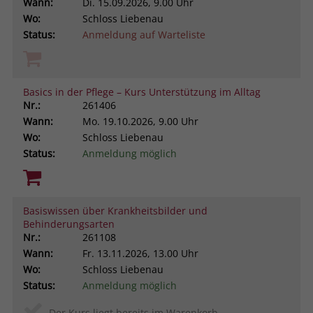
Wann:
Di.
15.09.2026, 9.00 Uhr
Browsers und die Einstellungen
Wo:
Schloss Liebenau
exklusiv für diese Website zu speichern.
Name
PHPSESSID
Status:
Anmeldung auf Warteliste
Zweck
Dadurch wird gewährleistet, dass
Aktionen, die bei späteren Besuchen
Anbieter
stiftung-liebenau.de
derselben Website durchgeführt
werden, mit derselben
Basics in der Pflege – Kurs Unterstützung im Alltag
Laufzeit
Session
Benutzerkennung verknüpft werden.
Nr.:
261406
Wann:
Mo.
19.10.2026, 9.00 Uhr
Behält die Zustände des Benutzers bei
Zweck
Wo:
Schloss Liebenau
allen Seitenanfragen bei.
Name
_clsk
Status:
Anmeldung möglich
Anbieter
www.clarity.ms
Laufzeit
1 Jahr
Basiswissen über Krankheitsbilder und
Behinderungsarten
Nr.:
261108
Microsoft Clarity setzt dieses Cookie,
Wann:
Fr.
13.11.2026, 13.00 Uhr
um die Seitenaufrufe eines Benutzers
Wo:
Schloss Liebenau
Zweck
zu speichern und in einer einzigen
Status:
Anmeldung möglich
Sitzungsaufzeichnung
zusammenzufassen.
Der Kurs liegt bereits im Warenkorb