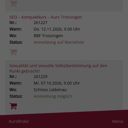
SEO – Kompaktkurs – Kurs Trossingen
Nr.:
261227
Wann:
Do.
12.11.2026, 9.00 Uhr
Wo:
BBF Trossingen
Status:
Anmeldung auf Warteliste
Sexualität und sexuelle Selbstbestimmung auf den
Punkt gebracht!
Nr.:
261229
Wann:
Mi.
07.10.2026, 9.00 Uhr
Wo:
Schloss Liebenau
Status:
Anmeldung möglich
Sich selbst besser managen. Aus ungeliebten
Kursfinder
Menü
Persönlichkeitsanteilen neue Ressourcen gewinnen -