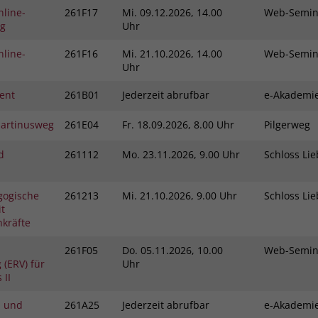
nline-
261F17
Mi.
09.12.2026, 14.00
Web-Semi
ng
Uhr
nline-
261F16
Mi.
21.10.2026, 14.00
Web-Semi
Uhr
ent
261B01
Jederzeit abrufbar
e-Akadem
Martinusweg
261E04
Fr.
18.09.2026, 8.00 Uhr
Pilgerweg
d
261112
Mo.
23.11.2026, 9.00 Uhr
Schloss L
gogische
261213
Mi.
21.10.2026, 9.00 Uhr
Schloss L
t
kräfte
261F05
Do.
05.11.2026, 10.00
Web-Semi
(ERV) für
Uhr
 II
l und
261A25
Jederzeit abrufbar
e-Akadem