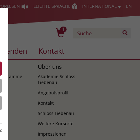
VORLESEN
LEICHTE SPRACHE
INTERNATIONAL
EN
1
Spenden
Kontakt
es
Über uns
programme
Akademie Schloss
Liebenau
Angebotsprofil
Kontakt
Schloss Liebenau
Weitere Kursorte
z
Impressionen