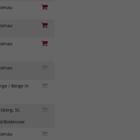
iebenau
iebenau
iebenau
iebenau
rge / Berge in
h
sberg, St.
ad/Bodensee
iebenau