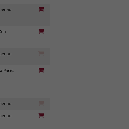
iebenau
eßen
iebenau
a Pacis,
iebenau
iebenau