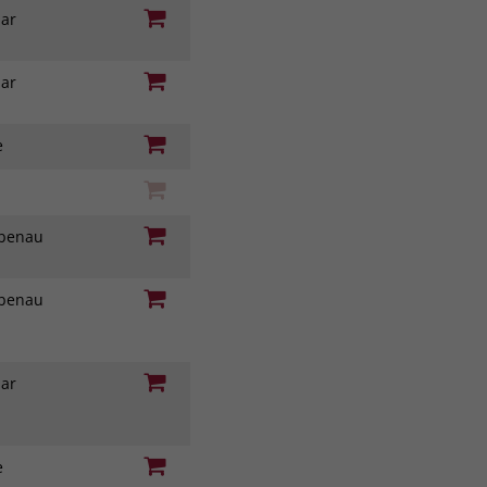
nar
nar
ie
iebenau
iebenau
nar
ie