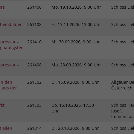
Zweck
dass Aktionen, die bei späteren Besuchen
urs
261406
Mo.
19.10.2026, 9.00 Uhr
Schloss L
Name
PHPSESSID
derselben Website durchgeführt werden, mit
derselben Benutzerkennung verknüpft
Anbieter
stiftung-liebenau.de
heitsbilder
261108
Fr.
13.11.2026, 13.00 Uhr
Schloss L
werden.
n
Laufzeit
Session
pressur –
261410
Mi.
30.09.2026, 9.00 Uhr
Schloss L
Name
_clsk
Behält die Zustände des Benutzers bei allen
 häufigster
Zweck
Seitenanfragen bei.
Anbieter
www.clarity.ms
pressur –
261408
Mo.
28.09.2026, 9.00 Uhr
Schloss L
Laufzeit
1 Jahr
 in den
261E02
Di.
15.09.2026, 9.00 Uhr
Allgäuer Be
Microsoft Clarity setzt dieses Cookie, um die
n aus der
Österreic
Seitenaufrufe eines Benutzers zu speichern
Zweck
und in einer einzigen Sitzungsaufzeichnung
zusammenzufassen.
rkt
261E03
Do.
15.10.2026, 17.30
Schloss Her
Uhr
Josef,
Immensta
 allen
261314
Di.
20.10.2026, 9.00 Uhr
Schloss L