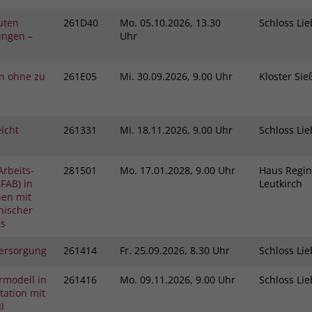
kuten
261D40
Mo.
05.10.2026, 13.30
Schloss L
ungen –
Uhr
in ohne zu
261E05
Mi.
30.09.2026, 9.00 Uhr
Kloster Si
icht
261331
Mi.
18.11.2026, 9.00 Uhr
Schloss L
Arbeits-
281501
Mo.
17.01.2028, 9.00 Uhr
Haus Regin
FAB) in
Leutkirch
hen mit
hischer
rs
ersorgung
261414
Fr.
25.09.2026, 8.30 Uhr
Schloss L
rmodell in
261416
Mo.
09.11.2026, 9.00 Uhr
Schloss L
ation mit
I