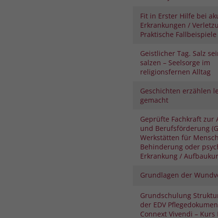
Fit in Erster Hilfe bei a
Erkrankungen / Verletz
Praktische Fallbeispiele
Geistlicher Tag. Salz se
salzen – Seelsorge im
religionsfernen Alltag
Geschichten erzählen le
gemacht
Geprüfte Fachkraft zur 
und Berufsförderung (G
Werkstätten für Mensc
Behinderung oder psyc
Erkrankung / Aufbauku
Grundlagen der Wundv
Grundschulung Struktu
der EDV Pflegedokument
Connext Vivendi – Kurs I