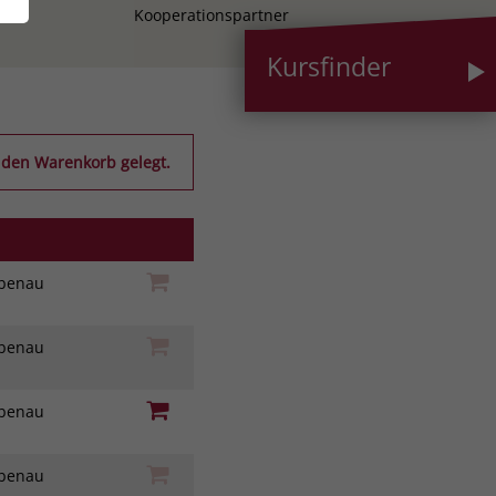
Kooperationspartner
Kursfinder
 den Warenkorb gelegt.
iebenau
iebenau
iebenau
iebenau