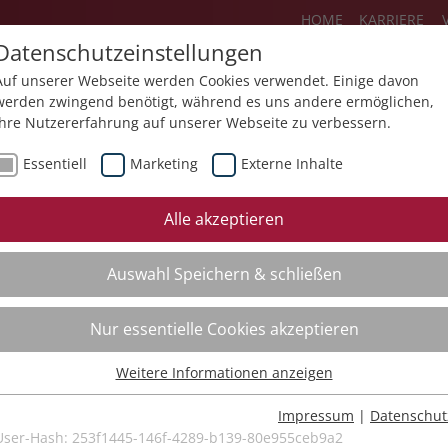
HOME
KARRIERE
Datenschutzeinstellungen
Auf unserer Webseite werden Cookies verwendet. Einige davon
werden zwingend benötigt, während es uns andere ermöglichen,
Ihre Nutzererfahrung auf unserer Webseite zu verbessern.
Über uns
Aktuelles
Akademie
Essentiell
Marketing
Externe Inhalte
ursfinder
Beratung
Aktuell
Alle akzeptieren
ursempfehlungen
Supervision
Bildungs
Auswahl Speichern & schließen
Coaching
Videos
Mediation
Nur essentielle Cookies akzeptieren
Kollegiale Beratung
Weitere Informationen anzeigen
Organisationsentwicklung
Essentiell
Bildungsberatung
Essentielle Cookies werden für grundlegende Funktionen der
Impressum
|
Datenschut
Webseite benötigt. Dadurch ist gewährleistet, dass die Webseite
User-Hash:
253f1445-146f-4289-b139-80e955ceb9a2
Moderation