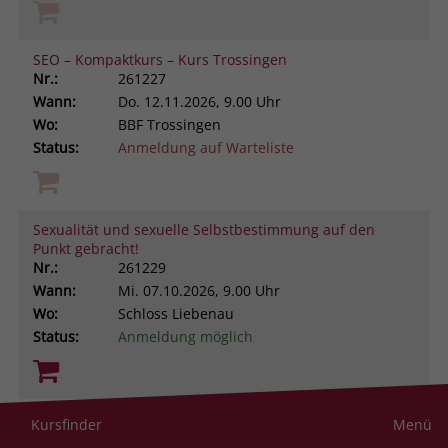
SEO – Kompaktkurs – Kurs Trossingen
Nr.:
261227
Wann:
Do.
12.11.2026, 9.00 Uhr
Wo:
BBF Trossingen
Status:
Anmeldung auf Warteliste
Sexualität und sexuelle Selbstbestimmung auf den
Punkt gebracht!
Nr.:
261229
Wann:
Mi.
07.10.2026, 9.00 Uhr
Wo:
Schloss Liebenau
Status:
Anmeldung möglich
Sich selbst besser managen. Aus ungeliebten
Kursfinder
Menü
Persönlichkeitsanteilen neue Ressourcen gewinnen -