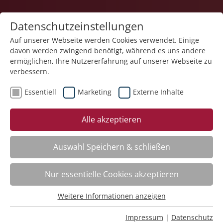
Datenschutzeinstellungen
Auf unserer Webseite werden Cookies verwendet. Einige
davon werden zwingend benötigt, während es uns andere
1
ermöglichen, Ihre Nutzererfahrung auf unserer Webseite zu
verbessern.
Essentiell
Marketing
Externe Inhalte
Veranstaltung "Entspannung mit Musik in der
Alle akzeptieren
Betreuungsarbeit Kurs 2" (Nr. 23) wurde in den
Warenkorb gelegt.
Auswahl Speichern & schließen
Achtsame Berührung – neueste Forschungen
Nr.:
261402
Nur essentielle Cookies akzeptieren
Wann:
Mo.
12.10.2026, 9.00 Uhr
Wo:
Schloss Liebenau
Weitere Informationen anzeigen
Essentiell
Status:
Anmeldung auf Warteliste
Essentielle Cookies werden für grundlegende Funktionen
Impressum
|
Datenschutz