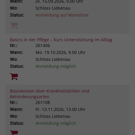
Wann:
Di.
15.09.2026, 9.00 Uhr
Browsers und die Einstellungen
Wo:
Schloss Liebenau
exklusiv für diese Website zu speichern.
Name
PHPSESSID
Status:
Anmeldung auf Warteliste
Zweck
Dadurch wird gewährleistet, dass
Aktionen, die bei späteren Besuchen
Anbieter
stiftung-liebenau.de
derselben Website durchgeführt
werden, mit derselben
Basics in der Pflege – Kurs Unterstützung im Alltag
Laufzeit
Session
Benutzerkennung verknüpft werden.
Nr.:
261406
Wann:
Mo.
19.10.2026, 9.00 Uhr
Behält die Zustände des Benutzers bei
Zweck
Wo:
Schloss Liebenau
allen Seitenanfragen bei.
Name
_clsk
Status:
Anmeldung möglich
Anbieter
www.clarity.ms
Laufzeit
1 Jahr
Basiswissen über Krankheitsbilder und
Behinderungsarten
Nr.:
261108
Microsoft Clarity setzt dieses Cookie,
Wann:
Fr.
13.11.2026, 13.00 Uhr
um die Seitenaufrufe eines Benutzers
Wo:
Schloss Liebenau
Zweck
zu speichern und in einer einzigen
Status:
Anmeldung möglich
Sitzungsaufzeichnung
zusammenzufassen.