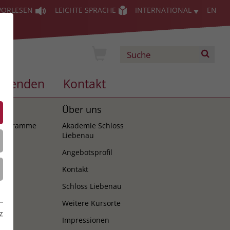
VORLESEN
LEICHTE SPRACHE
INTERNATIONAL
EN
Spenden
Kontakt
es
Über uns
programme
Akademie Schloss
Liebenau
Angebotsprofil
Kontakt
Schloss Liebenau
Weitere Kursorte
z
Impressionen