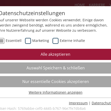
HOME
KARRIERE
Datenschutzeinstellungen
Auf unserer Webseite werden Cookies verwendet. Einige davon
werden zwingend benötigt, während es uns andere ermöglichen,
Ihre Nutzererfahrung auf unserer Webseite zu verbessern.
Über uns
Aktuelles
Akademie
Essentiell
Marketing
Externe Inhalte
ursfinder
Beratung
Aktuell
Alle akzeptieren
ursempfehlungen
Supervision
Bildungs
Auswahl Speichern & schließen
Coaching
Videos
Mediation
Nur essentielle Cookies akzeptieren
Kollegiale Beratung
Weitere Informationen anzeigen
Organisationsentwicklung
Essentiell
Bildungsberatung
Essentielle Cookies werden für grundlegende Funktionen der
Impressum
|
Datenschut
Webseite benötigt. Dadurch ist gewährleistet, dass die Webseite
User-Hash:
5769abbe-cef0-4445-b767-96e7fe7db8a6
Moderation