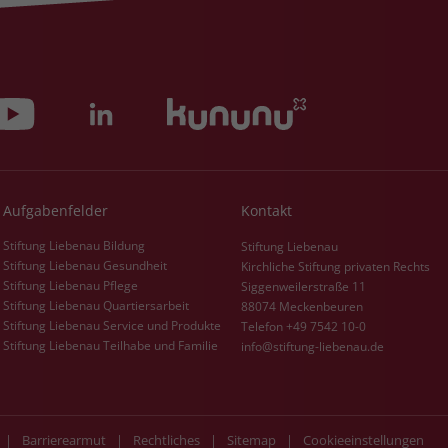
Zweck
dass Aktionen, die bei späteren Besuchen
Name
PHPSESSID
derselben Website durchgeführt werden, mit
derselben Benutzerkennung verknüpft
Anbieter
stiftung-liebenau.de
werden.
Laufzeit
Session
Name
_clsk
Behält die Zustände des Benutzers bei allen
Zweck
Seitenanfragen bei.
Anbieter
www.clarity.ms
Aufgabenfelder
Kontakt
Laufzeit
1 Jahr
Stiftung Liebenau Bildung
Stiftung Liebenau
Stiftung Liebenau Gesundheit
Kirchliche Stiftung privaten Rechts
Microsoft Clarity setzt dieses Cookie, um die
Stiftung Liebenau Pflege
Siggenweilerstraße 11
Seitenaufrufe eines Benutzers zu speichern
Stiftung Liebenau Quartiersarbeit
88074 Meckenbeuren
Zweck
und in einer einzigen Sitzungsaufzeichnung
Stiftung Liebenau Service und Produkte
Telefon +49 7542 10-0
zusammenzufassen.
Stiftung Liebenau Teilhabe und Familie
info@stiftung-liebenau.de
|
Barrierearmut
|
Rechtliches
|
Sitemap
|
Cookieeinstellungen