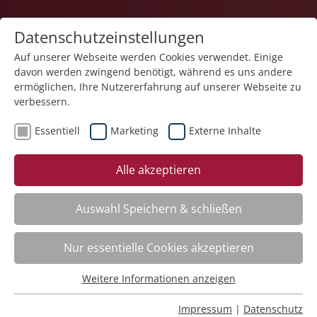
Datenschutzeinstellungen
Auf unserer Webseite werden Cookies verwendet. Einige
davon werden zwingend benötigt, während es uns andere
ermöglichen, Ihre Nutzererfahrung auf unserer Webseite zu
verbessern.
Essentiell
Marketing
Externe Inhalte
Der Kurs steht leider nicht mehr zur Verfügung.
Alle akzeptieren
Auswahl Speichern & schließen
Nur essentielle Cookies akzeptieren
Impressum
Weitere Informationen anzeigen
Datenschutz
Essentiell
Barrierearmut
Essentielle Cookies werden für grundlegende Funktionen
Rechtliches
Impressum
|
Datenschutz