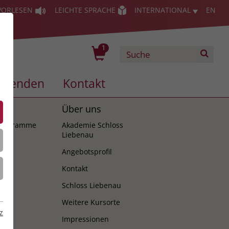
VORLESEN
LEICHTE SPRACHE
INTERNATIONAL
EN
1
Spenden
Kontakt
es
Über uns
programme
Akademie Schloss
Liebenau
Angebotsprofil
Kontakt
Schloss Liebenau
Weitere Kursorte
z
Impressionen