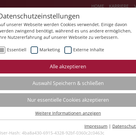
HOME
KARRIERE
Datenschutzeinstellungen
Auf unserer Webseite werden Cookies verwendet. Einige davon
werden zwingend benötigt, während es uns andere ermöglichen,
Ihre Nutzererfahrung auf unserer Webseite zu verbessern.
Über uns
Aktuelles
Akademie
Essentiell
Marketing
Externe Inhalte
ursfinder
Beratung
Aktuell
Alle akzeptieren
ursempfehlungen
Supervision
Bildungs
Auswahl Speichern & schließen
Coaching
Videos
Mediation
Nur essentielle Cookies akzeptieren
Kollegiale Beratung
Weitere Informationen anzeigen
Organisationsentwicklung
Essentiell
Bildungsberatung
Essentielle Cookies werden für grundlegende Funktionen der
Impressum
|
Datenschut
Webseite benötigt. Dadurch ist gewährleistet, dass die Webseite
User-Hash:
4ba8a430-6915-4328-92bf-0360c2c0463c
Moderation