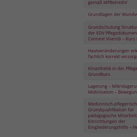
gemäß MPBetreibV
Grundlagen der Wundv
Grundschulung Struktu
der EDV Pflegedokument
Connext Vivendi – Kurs I
Hautveränderungen er
fachlich korrekt versor
Kinästhetik in der Pfleg
Grundkurs
Lagerung – Mikrolageru
Mobilisation – Bewegu
Medizinisch-pflegerisc
Grundqualifikation für
pädagogische Mitarbeit
Einrichtungen der
Eingliederungshilfe – H