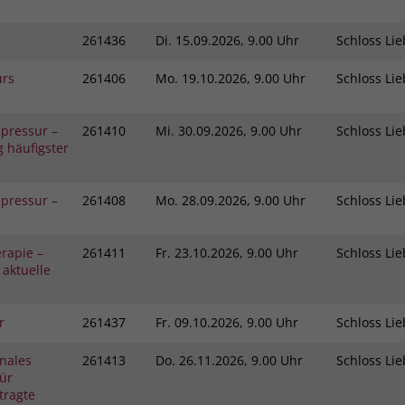
Zweck
dass Aktionen, die bei späteren Besuchen
Name
PHPSESSID
derselben Website durchgeführt werden, mit
261436
Di.
15.09.2026, 9.00 Uhr
Schloss L
derselben Benutzerkennung verknüpft
Anbieter
stiftung-liebenau.de
werden.
urs
261406
Mo.
19.10.2026, 9.00 Uhr
Schloss L
Laufzeit
Session
pressur –
261410
Mi.
30.09.2026, 9.00 Uhr
Schloss L
Name
_clsk
Behält die Zustände des Benutzers bei allen
 häufigster
Zweck
Seitenanfragen bei.
Anbieter
www.clarity.ms
pressur –
261408
Mo.
28.09.2026, 9.00 Uhr
Schloss L
Laufzeit
1 Jahr
Microsoft Clarity setzt dieses Cookie, um die
rapie –
261411
Fr.
23.10.2026, 9.00 Uhr
Schloss L
 aktuelle
Seitenaufrufe eines Benutzers zu speichern
Zweck
und in einer einzigen Sitzungsaufzeichnung
zusammenzufassen.
r
261437
Fr.
09.10.2026, 9.00 Uhr
Schloss L
nales
261413
Do.
26.11.2026, 9.00 Uhr
Schloss L
ür
tragte