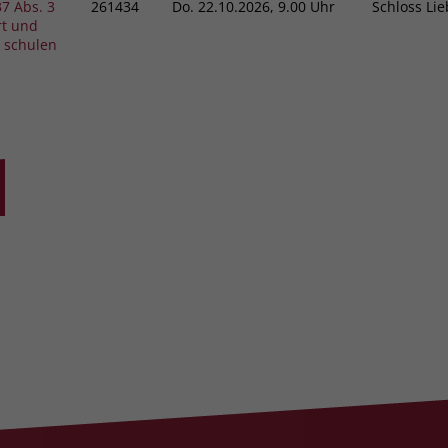
7 Abs. 3
261434
Do.
22.10.2026, 9.00 Uhr
Schloss L
rt und
 schulen