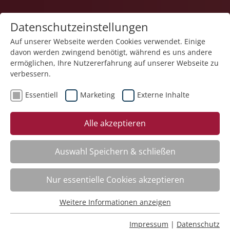
Datenschutzeinstellungen
Auf unserer Webseite werden Cookies verwendet. Einige
davon werden zwingend benötigt, während es uns andere
ermöglichen, Ihre Nutzererfahrung auf unserer Webseite zu
verbessern.
Essentiell
Marketing
Externe Inhalte
Der Kurs steht leider nicht mehr zur Verfügung.
Alle akzeptieren
Auswahl Speichern & schließen
Kategorieübersicht
Nur essentielle Cookies akzeptieren
Weitere Informationen anzeigen
Essentiell
Impressum
Essentielle Cookies werden für grundlegende Funktionen
Impressum
|
Datenschutz
Datenschutz