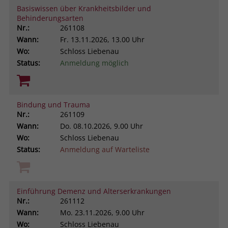
Basiswissen über Krankheitsbilder und
Browsers und die Einstellungen
Behinderungsarten
exklusiv für diese Website zu speichern.
Name
PHPSESSID
Nr.:
261108
Zweck
Dadurch wird gewährleistet, dass
Wann:
Fr.
13.11.2026, 13.00 Uhr
Aktionen, die bei späteren Besuchen
Anbieter
stiftung-liebenau.de
Wo:
Schloss Liebenau
derselben Website durchgeführt
Status:
Anmeldung möglich
werden, mit derselben
Laufzeit
Session
Benutzerkennung verknüpft werden.
Behält die Zustände des Benutzers bei
Zweck
allen Seitenanfragen bei.
Bindung und Trauma
Name
_clsk
Nr.:
261109
Wann:
Do.
08.10.2026, 9.00 Uhr
Anbieter
www.clarity.ms
Wo:
Schloss Liebenau
Status:
Anmeldung auf Warteliste
Laufzeit
1 Jahr
Microsoft Clarity setzt dieses Cookie,
um die Seitenaufrufe eines Benutzers
Einführung Demenz und Alterserkrankungen
Zweck
zu speichern und in einer einzigen
Nr.:
261112
Sitzungsaufzeichnung
Wann:
Mo.
23.11.2026, 9.00 Uhr
zusammenzufassen.
Wo:
Schloss Liebenau