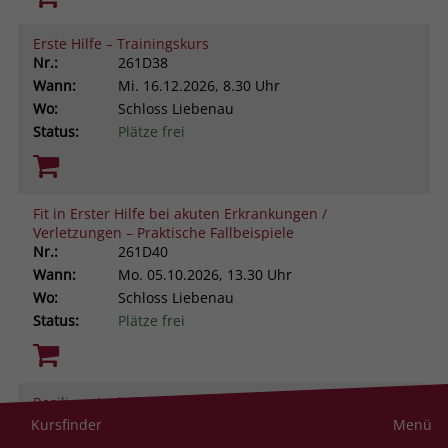
Erste Hilfe – Trainingskurs
Nr.:
261D38
Wann:
Mi.
16.12.2026, 8.30 Uhr
Wo:
Schloss Liebenau
Status:
Plätze frei
Fit in Erster Hilfe bei akuten Erkrankungen /
Verletzungen – Praktische Fallbeispiele
Nr.:
261D40
Wann:
Mo.
05.10.2026, 13.30 Uhr
Wo:
Schloss Liebenau
Status:
Plätze frei
Resilienz im helfenden Beruf. Was uns stark macht
gegen Stress und Belastung
Kursfinder
Menü
Nr.:
261D43