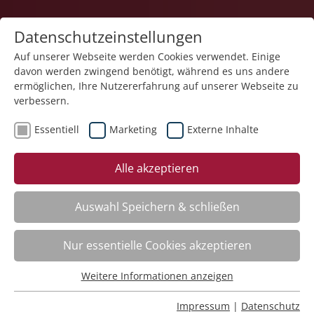
Datenschutzeinstellungen
Auf unserer Webseite werden Cookies verwendet. Einige
davon werden zwingend benötigt, während es uns andere
1
ermöglichen, Ihre Nutzererfahrung auf unserer Webseite zu
verbessern.
Essentiell
Marketing
Externe Inhalte
Veranstaltung "Planung und Dokumentation des
Alle akzeptieren
Strukturmodells in Connext Vivendi – Kurs II" (Nr.
11) wurde in den Warenkorb gelegt.
Auswahl Speichern & schließen
Fachbereich
Nur essentielle Cookies akzeptieren
ADHS. Aufmerksamkeitsdefizit-Hyperaktivitätsstörung
Weitere Informationen anzeigen
Nr.:
261101
Essentiell
Wann:
Mo.
16.11.2026, 9.00 Uhr
Essentielle Cookies werden für grundlegende Funktionen
Impressum
|
Datenschutz