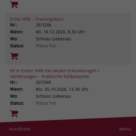
Erste Hilfe – Trainingskurs
Nr.:
261D38
Wann:
Mi.
16.12.2026, 8.30 Uhr
Wo:
Schloss Liebenau
Status:
Plätze frei
Fit in Erster Hilfe bei akuten Erkrankungen /
Verletzungen – Praktische Fallbeispiele
Nr.:
261D40
Wann:
Mo.
05.10.2026, 13.30 Uhr
Wo:
Schloss Liebenau
Status:
Plätze frei
Resilienz im helfenden Beruf. Was uns stark macht
Kursfinder
Menü
gegen Stress und Belastung