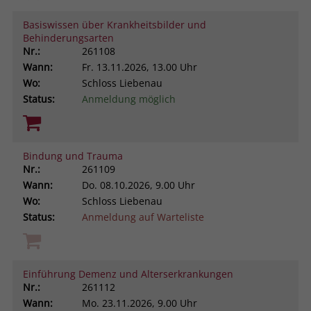
Browsers und die Einstellungen
Basiswissen über Krankheitsbilder und
exklusiv für diese Website zu speichern.
Name
PHPSESSID
Behinderungsarten
Zweck
Dadurch wird gewährleistet, dass
Nr.:
261108
Aktionen, die bei späteren Besuchen
Anbieter
stiftung-liebenau.de
Wann:
Fr.
13.11.2026, 13.00 Uhr
derselben Website durchgeführt
Wo:
Schloss Liebenau
werden, mit derselben
Laufzeit
Session
Status:
Anmeldung möglich
Benutzerkennung verknüpft werden.
Behält die Zustände des Benutzers bei
Zweck
allen Seitenanfragen bei.
Name
_clsk
Bindung und Trauma
Nr.:
261109
Anbieter
www.clarity.ms
Wann:
Do.
08.10.2026, 9.00 Uhr
Wo:
Schloss Liebenau
Laufzeit
1 Jahr
Status:
Anmeldung auf Warteliste
Microsoft Clarity setzt dieses Cookie,
um die Seitenaufrufe eines Benutzers
Zweck
zu speichern und in einer einzigen
Einführung Demenz und Alterserkrankungen
Sitzungsaufzeichnung
Nr.:
261112
zusammenzufassen.
Wann:
Mo.
23.11.2026, 9.00 Uhr