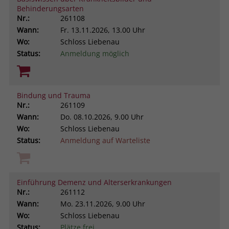
Behinderungsarten
Browsers und die Einstellungen
Nr.:
261108
exklusiv für diese Website zu speichern.
Name
PHPSESSID
Wann:
Fr.
13.11.2026, 13.00 Uhr
Zweck
Dadurch wird gewährleistet, dass
Wo:
Schloss Liebenau
Aktionen, die bei späteren Besuchen
Anbieter
stiftung-liebenau.de
Status:
Anmeldung möglich
derselben Website durchgeführt
werden, mit derselben
Laufzeit
Session
Benutzerkennung verknüpft werden.
Behält die Zustände des Benutzers bei
Bindung und Trauma
Zweck
allen Seitenanfragen bei.
Nr.:
261109
Name
_clsk
Wann:
Do.
08.10.2026, 9.00 Uhr
Wo:
Schloss Liebenau
Anbieter
www.clarity.ms
Status:
Anmeldung auf Warteliste
Laufzeit
1 Jahr
Microsoft Clarity setzt dieses Cookie,
Einführung Demenz und Alterserkrankungen
um die Seitenaufrufe eines Benutzers
Nr.:
261112
Zweck
zu speichern und in einer einzigen
Wann:
Mo.
23.11.2026, 9.00 Uhr
Sitzungsaufzeichnung
Wo:
Schloss Liebenau
zusammenzufassen.
Status:
Plätze frei