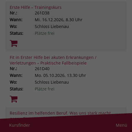
Erste Hilfe – Trainingskurs
Nr.:
261D38
Wann:
Mi.
16.12.2026, 8.30 Uhr
Wo:
Schloss Liebenau
Status:
Plätze frei
Fit in Erster Hilfe bei akuten Erkrankungen /
Verletzungen – Praktische Fallbeispiele
Nr.:
261D40
Wann:
Mo.
05.10.2026, 13.30 Uhr
Wo:
Schloss Liebenau
Status:
Plätze frei
Resilienz im helfenden Beruf. Was uns stark macht
gegen Stress und Belastung
Nr.:
261D43
Kursfinder
Menü
Wann:
Do.
19.11.2026, 9.00 Uhr