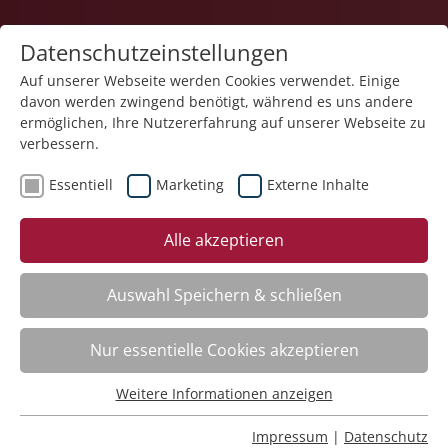
Datenschutzeinstellungen
Auf unserer Webseite werden Cookies verwendet. Einige
davon werden zwingend benötigt, während es uns andere
1
ermöglichen, Ihre Nutzererfahrung auf unserer Webseite zu
verbessern.
Essentiell
Marketing
Externe Inhalte
Veranstaltung "Erste Hilfe – Trainingskurs" (Nr. 35)
Alle akzeptieren
wurde in den Warenkorb gelegt.
Auswahl Speichern & schließen
Fachbereich
Nur essentielle Cookies akzeptieren
ADHS. Aufmerksamkeitsdefizit-Hyperaktivitätsstörung
Nr.:
261101
Weitere Informationen anzeigen
Essentiell
Wann:
Mo.
16.11.2026, 9.00 Uhr
Wo:
Schloss Liebenau
Essentielle Cookies werden für grundlegende Funktionen
Impressum
|
Datenschutz