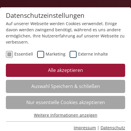
Datenschutzeinstellungen
Auf unserer Webseite werden Cookies verwendet. Einige
davon werden zwingend benötigt, während es uns andere
1
ermöglichen, Ihre Nutzererfahrung auf unserer Webseite zu
verbessern.
Essentiell
Marketing
Externe Inhalte
Veranstaltung "Erste Hilfe – Grundausbildung" (Nr.
Alle akzeptieren
22) wurde in den Warenkorb gelegt.
Auswahl Speichern & schließen
Fachbereich
Nur essentielle Cookies akzeptieren
ADHS. Aufmerksamkeitsdefizit-Hyperaktivitätsstörung
Nr.:
261101
Weitere Informationen anzeigen
Essentiell
Wann:
Mo.
16.11.2026, 9.00 Uhr
Wo:
Schloss Liebenau
Essentielle Cookies werden für grundlegende Funktionen
Impressum
|
Datenschutz