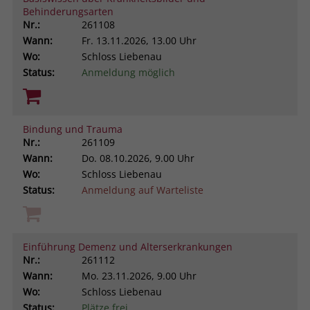
Behinderungsarten
Browsers und die Einstellungen
Nr.:
261108
exklusiv für diese Website zu speichern.
Name
PHPSESSID
Wann:
Fr.
13.11.2026, 13.00 Uhr
Zweck
Dadurch wird gewährleistet, dass
Wo:
Schloss Liebenau
Aktionen, die bei späteren Besuchen
Anbieter
stiftung-liebenau.de
Status:
Anmeldung möglich
derselben Website durchgeführt
werden, mit derselben
Laufzeit
Session
Benutzerkennung verknüpft werden.
Behält die Zustände des Benutzers bei
Bindung und Trauma
Zweck
allen Seitenanfragen bei.
Nr.:
261109
Name
_clsk
Wann:
Do.
08.10.2026, 9.00 Uhr
Wo:
Schloss Liebenau
Anbieter
www.clarity.ms
Status:
Anmeldung auf Warteliste
Laufzeit
1 Jahr
Microsoft Clarity setzt dieses Cookie,
Einführung Demenz und Alterserkrankungen
um die Seitenaufrufe eines Benutzers
Nr.:
261112
Zweck
zu speichern und in einer einzigen
Wann:
Mo.
23.11.2026, 9.00 Uhr
Sitzungsaufzeichnung
Wo:
Schloss Liebenau
zusammenzufassen.
Status:
Plätze frei