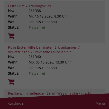
Erste Hilfe – Trainingskurs
Nr.:
261D38
Wann:
Mi.
16.12.2026, 8.30 Uhr
Wo:
Schloss Liebenau
Status:
Plätze frei
Fit in Erster Hilfe bei akuten Erkrankungen /
Verletzungen – Praktische Fallbeispiele
Nr.:
261D40
Wann:
Mo.
05.10.2026, 13.30 Uhr
Wo:
Schloss Liebenau
Status:
Plätze frei
Resilienz im helfenden Beruf. Was uns stark macht
gegen Stress und Belastung
Nr.:
261D43
Kursfinder
Menü
Wann:
Do.
19.11.2026, 9.00 Uhr