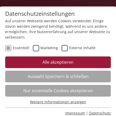
Datenschutzeinstellungen
Auf unserer Webseite werden Cookies verwendet. Einige
davon werden zwingend benötigt, während es uns andere
1
ermöglichen, Ihre Nutzererfahrung auf unserer Webseite zu
verbessern.
Essentiell
Marketing
Externe Inhalte
Veranstaltung "Arbeits- und Gesundheitsschutz –
Alle akzeptieren
Fresh-up-Seminar für Sicherheitsbeauftragte" (Nr.
01) wurde in den Warenkorb gelegt.
Auswahl Speichern & schließen
Fachbereich
Nur essentielle Cookies akzeptieren
ADHS. Aufmerksamkeitsdefizit-Hyperaktivitätsstörung
Weitere Informationen anzeigen
Nr.:
261101
Essentiell
Wann:
Mo.
16.11.2026, 9.00 Uhr
Essentielle Cookies werden für grundlegende Funktionen
Impressum
|
Datenschutz