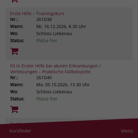
Erste Hilfe – Trainingskurs
Nr.:
261D38
Wann:
Mi.
16.12.2026, 8.30 Uhr
Wo:
Schloss Liebenau
Status:
Plätze frei
Fit in Erster Hilfe bei akuten Erkrankungen /
Verletzungen – Praktische Fallbeispiele
Nr.:
261D40
Wann:
Mo.
05.10.2026, 13.30 Uhr
Wo:
Schloss Liebenau
Status:
Plätze frei
Resilienz im helfenden Beruf. Was uns stark macht
gegen Stress und Belastung
Kursfinder
Menü
Nr.:
261D43