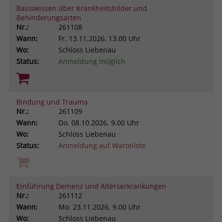
Basiswissen über Krankheitsbilder und
Browsers und die Einstellungen
Behinderungsarten
exklusiv für diese Website zu speichern.
Name
PHPSESSID
Nr.:
261108
Zweck
Dadurch wird gewährleistet, dass
Wann:
Fr.
13.11.2026, 13.00 Uhr
Aktionen, die bei späteren Besuchen
Anbieter
stiftung-liebenau.de
Wo:
Schloss Liebenau
derselben Website durchgeführt
Status:
Anmeldung möglich
werden, mit derselben
Laufzeit
Session
Benutzerkennung verknüpft werden.
Behält die Zustände des Benutzers bei
Zweck
allen Seitenanfragen bei.
Bindung und Trauma
Name
_clsk
Nr.:
261109
Wann:
Do.
08.10.2026, 9.00 Uhr
Anbieter
www.clarity.ms
Wo:
Schloss Liebenau
Status:
Anmeldung auf Warteliste
Laufzeit
1 Jahr
Microsoft Clarity setzt dieses Cookie,
um die Seitenaufrufe eines Benutzers
Einführung Demenz und Alterserkrankungen
Zweck
zu speichern und in einer einzigen
Nr.:
261112
Sitzungsaufzeichnung
Wann:
Mo.
23.11.2026, 9.00 Uhr
zusammenzufassen.
Wo:
Schloss Liebenau