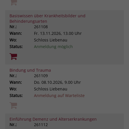
Browsers und die Einstellungen
exklusiv für diese Website zu speichern.
Name
PHPSESSID
Basiswissen über Krankheitsbilder und
Zweck
Dadurch wird gewährleistet, dass
Behinderungsarten
Aktionen, die bei späteren Besuchen
Anbieter
stiftung-liebenau.de
Nr.:
261108
derselben Website durchgeführt
Wann:
Fr.
13.11.2026, 13.00 Uhr
werden, mit derselben
Laufzeit
Session
Wo:
Schloss Liebenau
Benutzerkennung verknüpft werden.
Status:
Anmeldung möglich
Behält die Zustände des Benutzers bei
Zweck
allen Seitenanfragen bei.
Name
_clsk
Bindung und Trauma
Anbieter
www.clarity.ms
Nr.:
261109
Wann:
Do.
08.10.2026, 9.00 Uhr
Laufzeit
1 Jahr
Wo:
Schloss Liebenau
Status:
Anmeldung auf Warteliste
Microsoft Clarity setzt dieses Cookie,
um die Seitenaufrufe eines Benutzers
Zweck
zu speichern und in einer einzigen
Sitzungsaufzeichnung
Einführung Demenz und Alterserkrankungen
zusammenzufassen.
Nr.:
261112