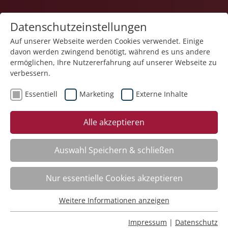
Datenschutzeinstellungen
Auf unserer Webseite werden Cookies verwendet. Einige
davon werden zwingend benötigt, während es uns andere
1
ermöglichen, Ihre Nutzererfahrung auf unserer Webseite zu
verbessern.
Essentiell
Marketing
Externe Inhalte
Veranstaltung "Sich selbst besser managen. Aus
Alle akzeptieren
ungeliebten Persönlichkeitsanteilen neue
Ressourcen gewinnen - Aufbaukurs nach dem
Zürcher Ressourcen Modell®" (Nr. 13) wurde in den
Auswahl Speichern & schließen
Warenkorb gelegt.
Nur essentielle Cookies akzeptieren
Fachbereich
Weitere Informationen anzeigen
Essentiell
ADHS. Aufmerksamkeitsdefizit-Hyperaktivitätsstörung
Essentielle Cookies werden für grundlegende Funktionen
Impressum
|
Datenschutz
Nr.:
261101