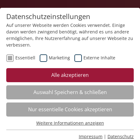
Datenschutzeinstellungen
Auf unserer Webseite werden Cookies verwendet. Einige
davon werden zwingend benötigt, während es uns andere
1
ermöglichen, Ihre Nutzererfahrung auf unserer Webseite zu
verbessern.
Essentiell
Marketing
Externe Inhalte
Veranstaltung "Moderation in Konfliktsituationen –
Alle akzeptieren
Grundlagen" (Nr. 09) wurde in den Warenkorb
gelegt.
Auswahl Speichern & schließen
Fachbereich
Nur essentielle Cookies akzeptieren
ADHS. Aufmerksamkeitsdefizit-Hyperaktivitätsstörung
Weitere Informationen anzeigen
Nr.:
261101
Essentiell
Wann:
Mo.
16.11.2026, 9.00 Uhr
Essentielle Cookies werden für grundlegende Funktionen
Impressum
|
Datenschutz