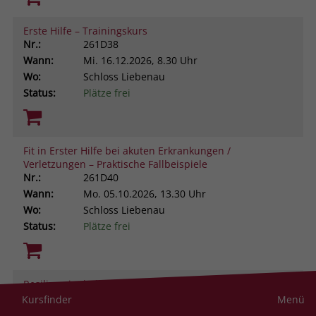
Erste Hilfe – Trainingskurs
Nr.:
261D38
Wann:
Mi.
16.12.2026, 8.30 Uhr
Wo:
Schloss Liebenau
Status:
Plätze frei
Fit in Erster Hilfe bei akuten Erkrankungen /
Verletzungen – Praktische Fallbeispiele
Nr.:
261D40
Wann:
Mo.
05.10.2026, 13.30 Uhr
Wo:
Schloss Liebenau
Status:
Plätze frei
Resilienz im helfenden Beruf. Was uns stark macht
gegen Stress und Belastung
Kursfinder
Menü
Nr.:
261D43