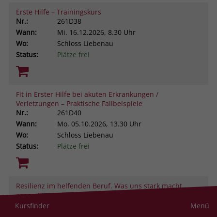
Erste Hilfe – Trainingskurs
Nr.:
261D38
Wann:
Mi.
16.12.2026, 8.30 Uhr
Wo:
Schloss Liebenau
Status:
Plätze frei
Fit in Erster Hilfe bei akuten Erkrankungen /
Verletzungen – Praktische Fallbeispiele
Nr.:
261D40
Wann:
Mo.
05.10.2026, 13.30 Uhr
Wo:
Schloss Liebenau
Status:
Plätze frei
Resilienz im helfenden Beruf. Was uns stark macht
gegen Stress und Belastung
Nr.:
261D43
Kursfinder
Menü
Wann:
Do.
19.11.2026, 9.00 Uhr