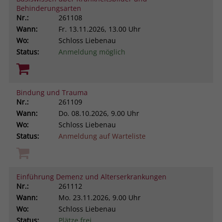
Behinderungsarten
Browsers und die Einstellungen
Nr.:
261108
exklusiv für diese Website zu speichern.
Name
PHPSESSID
Wann:
Fr.
13.11.2026, 13.00 Uhr
Zweck
Dadurch wird gewährleistet, dass
Wo:
Schloss Liebenau
Aktionen, die bei späteren Besuchen
Anbieter
stiftung-liebenau.de
Status:
Anmeldung möglich
derselben Website durchgeführt
werden, mit derselben
Laufzeit
Session
Benutzerkennung verknüpft werden.
Behält die Zustände des Benutzers bei
Bindung und Trauma
Zweck
allen Seitenanfragen bei.
Nr.:
261109
Name
_clsk
Wann:
Do.
08.10.2026, 9.00 Uhr
Wo:
Schloss Liebenau
Anbieter
www.clarity.ms
Status:
Anmeldung auf Warteliste
Laufzeit
1 Jahr
Microsoft Clarity setzt dieses Cookie,
Einführung Demenz und Alterserkrankungen
um die Seitenaufrufe eines Benutzers
Nr.:
261112
Zweck
zu speichern und in einer einzigen
Wann:
Mo.
23.11.2026, 9.00 Uhr
Sitzungsaufzeichnung
Wo:
Schloss Liebenau
zusammenzufassen.
Status:
Plätze frei