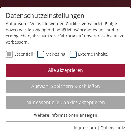
Datenschutzeinstellungen
Auf unserer Webseite werden Cookies verwendet. Einige
davon werden zwingend benötigt, während es uns andere
1
ermöglichen, Ihre Nutzererfahrung auf unserer Webseite zu
verbessern.
Essentiell
Marketing
Externe Inhalte
Veranstaltung "Meetings effizient gestalten" (Nr. 06)
Alle akzeptieren
wurde in den Warenkorb gelegt.
Auswahl Speichern & schließen
Fachbereich
Nur essentielle Cookies akzeptieren
ADHS. Aufmerksamkeitsdefizit-Hyperaktivitätsstörung
Nr.:
261101
Weitere Informationen anzeigen
Essentiell
Wann:
Mo.
16.11.2026, 9.00 Uhr
Wo:
Schloss Liebenau
Essentielle Cookies werden für grundlegende Funktionen
Impressum
|
Datenschutz