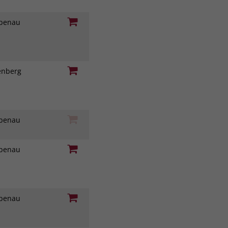
iebenau
genberg
iebenau
iebenau
iebenau