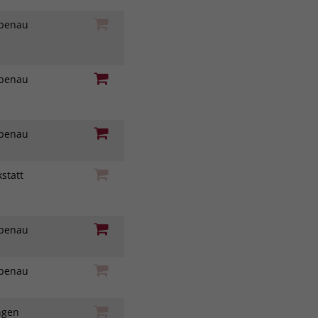
iebenau
iebenau
iebenau
statt
z
iebenau
iebenau
ingen