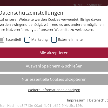
HOME
KARRIERE
Datenschutzeinstellungen
Auf unserer Webseite werden Cookies verwendet. Einige davon
werden zwingend benötigt, während es uns andere ermöglichen,
Ihre Nutzererfahrung auf unserer Webseite zu verbessern.
Über uns
Aktuelles
Akademie
Essentiell
Marketing
Externe Inhalte
ursfinder
Beratung
Aktuell
Alle akzeptieren
ursempfehlungen
Supervision
Bildungs
Auswahl Speichern & schließen
Coaching
Videos
Mediation
Nur essentielle Cookies akzeptieren
Kollegiale Beratung
Weitere Informationen anzeigen
Organisationsentwicklung
Essentiell
Bildungsberatung
Essentielle Cookies werden für grundlegende Funktionen der
Impressum
|
Datenschut
Webseite benötigt. Dadurch ist gewährleistet, dass die Webseite
User-Hash:
de34713e-00ad-4b01-b612-9f4cc5cc126d
Moderation