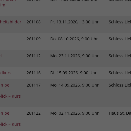
Zweck
 im
dass Aktionen, die bei späteren Besuchen
Name
PHPSESSID
derselben Website durchgeführt werden, mit
derselben Benutzerkennung verknüpft
Anbieter
stiftung-liebenau.de
heitsbilder
261108
Fr.
13.11.2026, 13.00 Uhr
Schloss L
werden.
n
Laufzeit
Session
261109
Do.
08.10.2026, 9.00 Uhr
Schloss L
Name
_clsk
Behält die Zustände des Benutzers bei allen
Zweck
Seitenanfragen bei.
d
261112
Mo.
23.11.2026, 9.00 Uhr
Schloss L
Anbieter
www.clarity.ms
Laufzeit
1 Jahr
ndkurs
261116
Di.
15.09.2026, 9.00 Uhr
Schloss L
Microsoft Clarity setzt dieses Cookie, um die
n bei
261117
Mo.
14.09.2026, 9.00 Uhr
Schloss L
Seitenaufrufe eines Benutzers zu speichern
Zweck
und in einer einzigen Sitzungsaufzeichnung
lick – Kurs
zusammenzufassen.
n bei
261122
Mo.
02.11.2026, 9.00 Uhr
Haus St. D
lick – Kurs