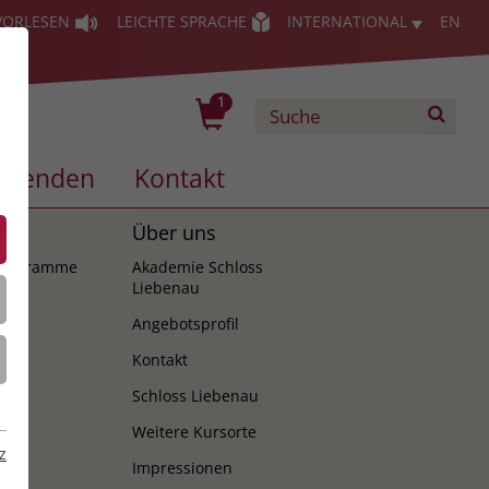
VORLESEN
LEICHTE SPRACHE
INTERNATIONAL
EN
1
Spenden
Kontakt
es
Über uns
programme
Akademie Schloss
Liebenau
Angebotsprofil
Kontakt
Schloss Liebenau
Weitere Kursorte
z
Impressionen