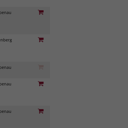
iebenau
genberg
iebenau
iebenau
iebenau