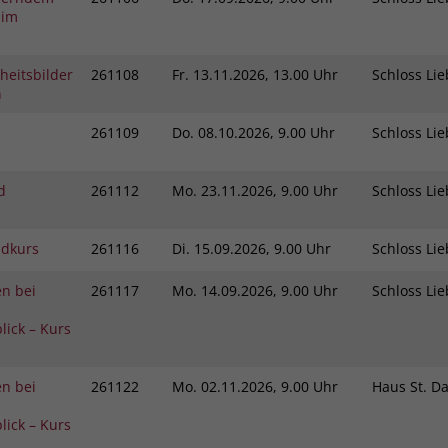
Zweck
 im
dass Aktionen, die bei späteren Besuchen
Name
PHPSESSID
derselben Website durchgeführt werden, mit
derselben Benutzerkennung verknüpft
Anbieter
stiftung-liebenau.de
heitsbilder
261108
Fr.
13.11.2026, 13.00 Uhr
Schloss L
werden.
n
Laufzeit
Session
261109
Do.
08.10.2026, 9.00 Uhr
Schloss L
Name
_clsk
Behält die Zustände des Benutzers bei allen
Zweck
Seitenanfragen bei.
d
261112
Mo.
23.11.2026, 9.00 Uhr
Schloss L
Anbieter
www.clarity.ms
Laufzeit
1 Jahr
ndkurs
261116
Di.
15.09.2026, 9.00 Uhr
Schloss L
Microsoft Clarity setzt dieses Cookie, um die
n bei
261117
Mo.
14.09.2026, 9.00 Uhr
Schloss L
Seitenaufrufe eines Benutzers zu speichern
Zweck
und in einer einzigen Sitzungsaufzeichnung
lick – Kurs
zusammenzufassen.
n bei
261122
Mo.
02.11.2026, 9.00 Uhr
Haus St. D
lick – Kurs