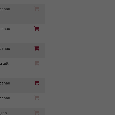
iebenau
iebenau
iebenau
statt
z
iebenau
iebenau
ingen