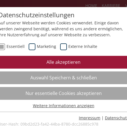
HOME
KARRIERE
Datenschutzeinstellungen
Auf unserer Webseite werden Cookies verwendet. Einige davon
werden zwingend benötigt, während es uns andere ermöglichen,
Ihre Nutzererfahrung auf unserer Webseite zu verbessern.
Über uns
Aktuelles
Akademie
Essentiell
Marketing
Externe Inhalte
ursfinder
Beratung
Aktuell
Alle akzeptieren
ursempfehlungen
Supervision
Bildungs
Auswahl Speichern & schließen
Coaching
Videos
Mediation
Nur essentielle Cookies akzeptieren
Kollegiale Beratung
Weitere Informationen anzeigen
Organisationsentwicklung
Essentiell
Bildungsberatung
Essentielle Cookies werden für grundlegende Funktionen der
Impressum
|
Datenschut
Webseite benötigt. Dadurch ist gewährleistet, dass die Webseite
User-Hash:
09bd2d23-fa42-44ba-8780-dcc26885c978
Moderation