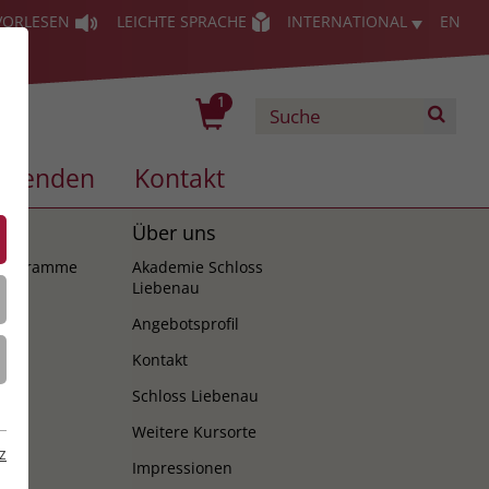
VORLESEN
LEICHTE SPRACHE
INTERNATIONAL
EN
1
Spenden
Kontakt
es
Über uns
programme
Akademie Schloss
Liebenau
Angebotsprofil
Kontakt
Schloss Liebenau
Weitere Kursorte
z
Impressionen