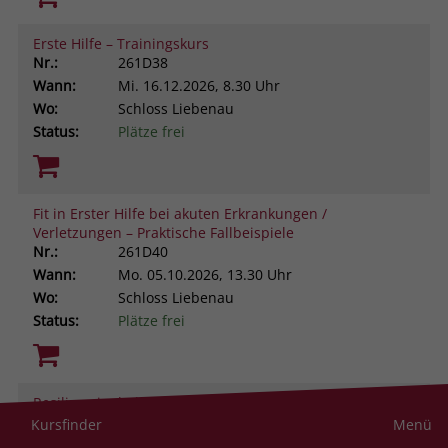
Erste Hilfe – Trainingskurs
Nr.:
261D38
Wann:
Mi.
16.12.2026, 8.30 Uhr
Wo:
Schloss Liebenau
Status:
Plätze frei
Fit in Erster Hilfe bei akuten Erkrankungen /
Verletzungen – Praktische Fallbeispiele
Nr.:
261D40
Wann:
Mo.
05.10.2026, 13.30 Uhr
Wo:
Schloss Liebenau
Status:
Plätze frei
Resilienz im helfenden Beruf. Was uns stark macht
gegen Stress und Belastung
Kursfinder
Menü
Nr.:
261D43