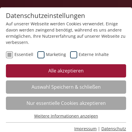
Datenschutzeinstellungen
Auf unserer Webseite werden Cookies verwendet. Einige
davon werden zwingend benötigt, während es uns andere
1
ermöglichen, Ihre Nutzererfahrung auf unserer Webseite zu
verbessern.
Essentiell
Marketing
Externe Inhalte
Veranstaltung "Kinästhetik in der Pflege –
Alle akzeptieren
Grundkurs" (Nr. 18) wurde in den Warenkorb
gelegt.
Auswahl Speichern & schließen
Fachbereich
Nur essentielle Cookies akzeptieren
ADHS. Aufmerksamkeitsdefizit-Hyperaktivitätsstörung
Weitere Informationen anzeigen
Nr.:
261101
Essentiell
Wann:
Mo.
16.11.2026, 9.00 Uhr
Essentielle Cookies werden für grundlegende Funktionen
Impressum
|
Datenschutz