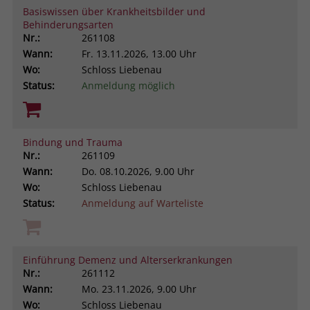
Basiswissen über Krankheitsbilder und
Browsers und die Einstellungen
Behinderungsarten
exklusiv für diese Website zu speichern.
Name
PHPSESSID
Nr.:
261108
Zweck
Dadurch wird gewährleistet, dass
Wann:
Fr.
13.11.2026, 13.00 Uhr
Aktionen, die bei späteren Besuchen
Anbieter
stiftung-liebenau.de
Wo:
Schloss Liebenau
derselben Website durchgeführt
Status:
Anmeldung möglich
werden, mit derselben
Laufzeit
Session
Benutzerkennung verknüpft werden.
Behält die Zustände des Benutzers bei
Zweck
allen Seitenanfragen bei.
Bindung und Trauma
Name
_clsk
Nr.:
261109
Wann:
Do.
08.10.2026, 9.00 Uhr
Anbieter
www.clarity.ms
Wo:
Schloss Liebenau
Status:
Anmeldung auf Warteliste
Laufzeit
1 Jahr
Microsoft Clarity setzt dieses Cookie,
um die Seitenaufrufe eines Benutzers
Einführung Demenz und Alterserkrankungen
Zweck
zu speichern und in einer einzigen
Nr.:
261112
Sitzungsaufzeichnung
Wann:
Mo.
23.11.2026, 9.00 Uhr
zusammenzufassen.
Wo:
Schloss Liebenau