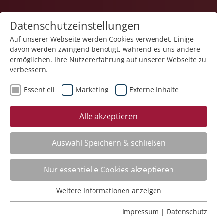
Datenschutzeinstellungen
Auf unserer Webseite werden Cookies verwendet. Einige
davon werden zwingend benötigt, während es uns andere
1
ermöglichen, Ihre Nutzererfahrung auf unserer Webseite zu
verbessern.
Essentiell
Marketing
Externe Inhalte
Veranstaltung "Europäisches und nationales
Alle akzeptieren
Medizinprodukterecht für Medizinprodukte-
Beauftragte gemäß MPBetreibV" (Nr. 13) wurde in
den Warenkorb gelegt.
Auswahl Speichern & schließen
Fachbereich
Nur essentielle Cookies akzeptieren
Weitere Informationen anzeigen
ADHS. Aufmerksamkeitsdefizit-Hyperaktivitätsstörung
Essentiell
Nr.:
261101
Essentielle Cookies werden für grundlegende Funktionen
Impressum
|
Datenschutz
Wann:
Mo.
16.11.2026, 9.00 Uhr