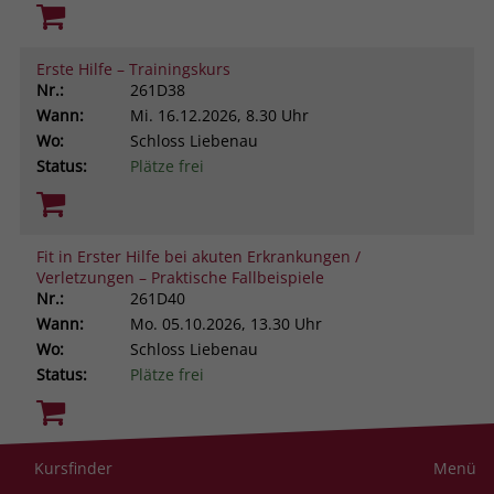
Erste Hilfe – Trainingskurs
Nr.:
261D38
Wann:
Mi.
16.12.2026, 8.30 Uhr
Wo:
Schloss Liebenau
Status:
Plätze frei
Fit in Erster Hilfe bei akuten Erkrankungen /
Verletzungen – Praktische Fallbeispiele
Nr.:
261D40
Wann:
Mo.
05.10.2026, 13.30 Uhr
Wo:
Schloss Liebenau
Status:
Plätze frei
Resilienz im helfenden Beruf. Was uns stark macht
Kursfinder
Menü
gegen Stress und Belastung