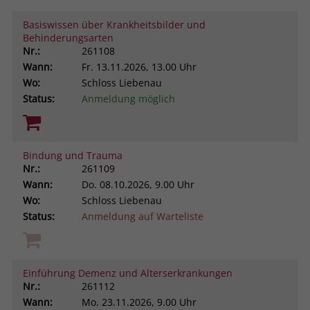
Browsers und die Einstellungen
Basiswissen über Krankheitsbilder und
exklusiv für diese Website zu speichern.
Name
PHPSESSID
Behinderungsarten
Zweck
Dadurch wird gewährleistet, dass
Nr.:
261108
Aktionen, die bei späteren Besuchen
Anbieter
stiftung-liebenau.de
Wann:
Fr.
13.11.2026, 13.00 Uhr
derselben Website durchgeführt
Wo:
Schloss Liebenau
werden, mit derselben
Laufzeit
Session
Status:
Anmeldung möglich
Benutzerkennung verknüpft werden.
Behält die Zustände des Benutzers bei
Zweck
allen Seitenanfragen bei.
Name
_clsk
Bindung und Trauma
Nr.:
261109
Anbieter
www.clarity.ms
Wann:
Do.
08.10.2026, 9.00 Uhr
Wo:
Schloss Liebenau
Laufzeit
1 Jahr
Status:
Anmeldung auf Warteliste
Microsoft Clarity setzt dieses Cookie,
um die Seitenaufrufe eines Benutzers
Zweck
zu speichern und in einer einzigen
Einführung Demenz und Alterserkrankungen
Sitzungsaufzeichnung
Nr.:
261112
zusammenzufassen.
Wann:
Mo.
23.11.2026, 9.00 Uhr