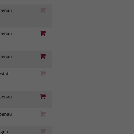
iebenau
iebenau
iebenau
statt
z
iebenau
iebenau
ingen