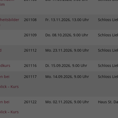
Zweck
 im
dass Aktionen, die bei späteren Besuchen
Name
PHPSESSID
derselben Website durchgeführt werden, mit
derselben Benutzerkennung verknüpft
Anbieter
stiftung-liebenau.de
heitsbilder
261108
Fr.
13.11.2026, 13.00 Uhr
Schloss L
werden.
n
Laufzeit
Session
261109
Do.
08.10.2026, 9.00 Uhr
Schloss L
Name
_clsk
Behält die Zustände des Benutzers bei allen
Zweck
Seitenanfragen bei.
d
261112
Mo.
23.11.2026, 9.00 Uhr
Schloss L
Anbieter
www.clarity.ms
Laufzeit
1 Jahr
ndkurs
261116
Di.
15.09.2026, 9.00 Uhr
Schloss L
Microsoft Clarity setzt dieses Cookie, um die
n bei
261117
Mo.
14.09.2026, 9.00 Uhr
Schloss L
Seitenaufrufe eines Benutzers zu speichern
Zweck
und in einer einzigen Sitzungsaufzeichnung
lick – Kurs
zusammenzufassen.
n bei
261122
Mo.
02.11.2026, 9.00 Uhr
Haus St. D
lick – Kurs