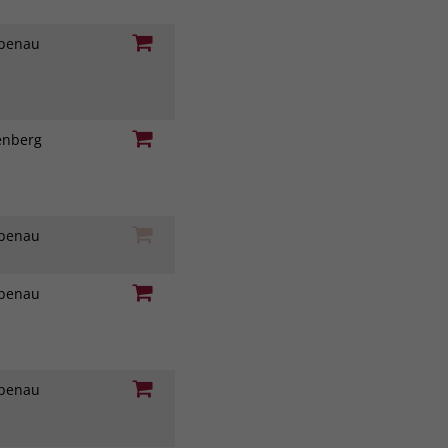
iebenau
genberg
iebenau
iebenau
iebenau