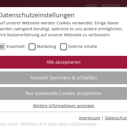
HOME
KARRIERE
Datenschutzeinstellungen
Auf unserer Webseite werden Cookies verwendet. Einige davon
werden zwingend benötigt, während es uns andere ermöglichen,
Ihre Nutzererfahrung auf unserer Webseite zu verbessern.
Über uns
Aktuelles
Akademie
Essentiell
Marketing
Externe Inhalte
ursfinder
Beratung
Aktuell
Alle akzeptieren
ursempfehlungen
Supervision
Bildungs
Auswahl Speichern & schließen
Coaching
Videos
Mediation
Nur essentielle Cookies akzeptieren
Kollegiale Beratung
Weitere Informationen anzeigen
Organisationsentwicklung
Essentiell
Bildungsberatung
Essentielle Cookies werden für grundlegende Funktionen der
Impressum
|
Datenschut
Webseite benötigt. Dadurch ist gewährleistet, dass die Webseite
User-Hash:
dff24feb-c419-49ea-9bd5-e320240206ae
Moderation