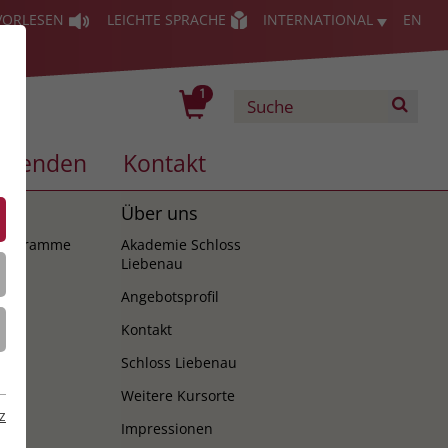
VORLESEN
LEICHTE SPRACHE
INTERNATIONAL
EN
1
Spenden
Kontakt
es
Über uns
programme
Akademie Schloss
Liebenau
Angebotsprofil
Kontakt
Schloss Liebenau
Weitere Kursorte
z
Impressionen