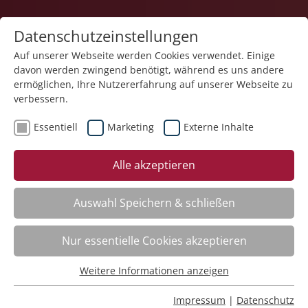
Datenschutzeinstellungen
Auf unserer Webseite werden Cookies verwendet. Einige
davon werden zwingend benötigt, während es uns andere
1
ermöglichen, Ihre Nutzererfahrung auf unserer Webseite zu
verbessern.
Essentiell
Marketing
Externe Inhalte
Veranstaltung "Basics in der Pflege – Kurs
Alle akzeptieren
Unterstützung im Alltag" (Nr. 06) wurde in den
Warenkorb gelegt.
Auswahl Speichern & schließen
Fachbereich
Nur essentielle Cookies akzeptieren
ADHS. Aufmerksamkeitsdefizit-Hyperaktivitätsstörung
Weitere Informationen anzeigen
Nr.:
261101
Essentiell
Wann:
Mo.
16.11.2026, 9.00 Uhr
Essentielle Cookies werden für grundlegende Funktionen
Impressum
|
Datenschutz