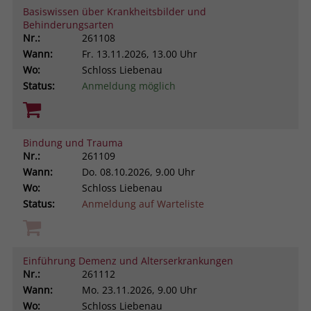
Basiswissen über Krankheitsbilder und
Browsers und die Einstellungen
Behinderungsarten
exklusiv für diese Website zu speichern.
Name
PHPSESSID
Nr.:
261108
Zweck
Dadurch wird gewährleistet, dass
Wann:
Fr.
13.11.2026, 13.00 Uhr
Aktionen, die bei späteren Besuchen
Anbieter
stiftung-liebenau.de
Wo:
Schloss Liebenau
derselben Website durchgeführt
Status:
Anmeldung möglich
werden, mit derselben
Laufzeit
Session
Benutzerkennung verknüpft werden.
Behält die Zustände des Benutzers bei
Zweck
allen Seitenanfragen bei.
Bindung und Trauma
Name
_clsk
Nr.:
261109
Wann:
Do.
08.10.2026, 9.00 Uhr
Anbieter
www.clarity.ms
Wo:
Schloss Liebenau
Status:
Anmeldung auf Warteliste
Laufzeit
1 Jahr
Microsoft Clarity setzt dieses Cookie,
um die Seitenaufrufe eines Benutzers
Einführung Demenz und Alterserkrankungen
Zweck
zu speichern und in einer einzigen
Nr.:
261112
Sitzungsaufzeichnung
Wann:
Mo.
23.11.2026, 9.00 Uhr
zusammenzufassen.
Wo:
Schloss Liebenau