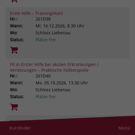
Erste Hilfe – Trainingskurs
Nr.:
261D38
Wann:
Mi.
16.12.2026, 8.30 Uhr
Wo:
Schloss Liebenau
Status:
Plätze frei
Fit in Erster Hilfe bei akuten Erkrankungen /
Verletzungen – Praktische Fallbeispiele
Nr.:
261D40
Wann:
Mo.
05.10.2026, 13.30 Uhr
Wo:
Schloss Liebenau
Status:
Plätze frei
Resilienz im helfenden Beruf. Was uns stark macht
gegen Stress und Belastung
Kursfinder
Menü
Nr.:
261D43