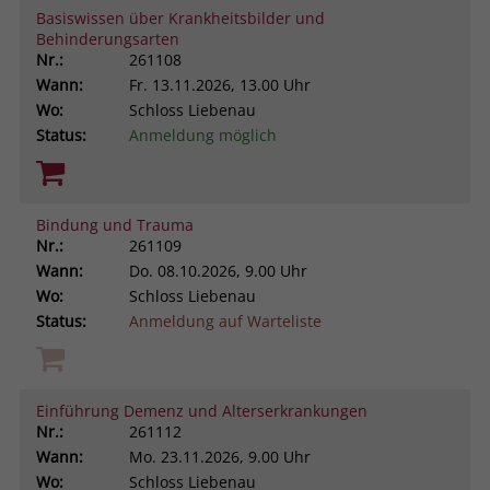
Basiswissen über Krankheitsbilder und
Browsers und die Einstellungen
Behinderungsarten
exklusiv für diese Website zu speichern.
Name
PHPSESSID
Nr.:
261108
Zweck
Dadurch wird gewährleistet, dass
Wann:
Fr.
13.11.2026, 13.00 Uhr
Aktionen, die bei späteren Besuchen
Anbieter
stiftung-liebenau.de
Wo:
Schloss Liebenau
derselben Website durchgeführt
Status:
Anmeldung möglich
werden, mit derselben
Laufzeit
Session
Benutzerkennung verknüpft werden.
Behält die Zustände des Benutzers bei
Zweck
allen Seitenanfragen bei.
Bindung und Trauma
Name
_clsk
Nr.:
261109
Wann:
Do.
08.10.2026, 9.00 Uhr
Anbieter
www.clarity.ms
Wo:
Schloss Liebenau
Status:
Anmeldung auf Warteliste
Laufzeit
1 Jahr
Microsoft Clarity setzt dieses Cookie,
um die Seitenaufrufe eines Benutzers
Einführung Demenz und Alterserkrankungen
Zweck
zu speichern und in einer einzigen
Nr.:
261112
Sitzungsaufzeichnung
Wann:
Mo.
23.11.2026, 9.00 Uhr
zusammenzufassen.
Wo:
Schloss Liebenau