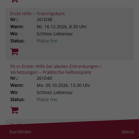
Erste Hilfe – Trainingskurs
Nr.:
261D38
Wann:
Mi.
16.12.2026, 8.30 Uhr
Wo:
Schloss Liebenau
Status:
Plätze frei
Fit in Erster Hilfe bei akuten Erkrankungen /
Verletzungen – Praktische Fallbeispiele
Nr.:
261D40
Wann:
Mo.
05.10.2026, 13.30 Uhr
Wo:
Schloss Liebenau
Status:
Plätze frei
Resilienz im helfenden Beruf. Was uns stark macht
gegen Stress und Belastung
Kursfinder
Menü
Nr.:
261D43