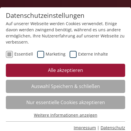
Datenschutzeinstellungen
Auf unserer Webseite werden Cookies verwendet. Einige
davon werden zwingend benötigt, während es uns andere
1
ermöglichen, Ihre Nutzererfahrung auf unserer Webseite zu
verbessern.
Essentiell
Marketing
Externe Inhalte
Veranstaltung "Basics in der Pflege – Kurs
Alle akzeptieren
Prophylaxen" (Nr. 05) wurde in den Warenkorb
gelegt.
Auswahl Speichern & schließen
Fachbereich
Nur essentielle Cookies akzeptieren
ADHS. Aufmerksamkeitsdefizit-Hyperaktivitätsstörung
Weitere Informationen anzeigen
Nr.:
261101
Essentiell
Wann:
Mo.
16.11.2026, 9.00 Uhr
Essentielle Cookies werden für grundlegende Funktionen
Impressum
|
Datenschutz