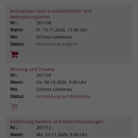
Browsers und die Einstellungen
Basiswissen über Krankheitsbilder und
exklusiv für diese Website zu speichern.
Name
PHPSESSID
Behinderungsarten
Zweck
Dadurch wird gewährleistet, dass
Nr.:
261108
Aktionen, die bei späteren Besuchen
Anbieter
stiftung-liebenau.de
Wann:
Fr.
13.11.2026, 13.00 Uhr
derselben Website durchgeführt
Wo:
Schloss Liebenau
werden, mit derselben
Laufzeit
Session
Status:
Anmeldung möglich
Benutzerkennung verknüpft werden.
Behält die Zustände des Benutzers bei
Zweck
allen Seitenanfragen bei.
Name
_clsk
Bindung und Trauma
Nr.:
261109
Anbieter
www.clarity.ms
Wann:
Do.
08.10.2026, 9.00 Uhr
Wo:
Schloss Liebenau
Laufzeit
1 Jahr
Status:
Anmeldung auf Warteliste
Microsoft Clarity setzt dieses Cookie,
um die Seitenaufrufe eines Benutzers
Zweck
zu speichern und in einer einzigen
Einführung Demenz und Alterserkrankungen
Sitzungsaufzeichnung
Nr.:
261112
zusammenzufassen.
Wann:
Mo.
23.11.2026, 9.00 Uhr