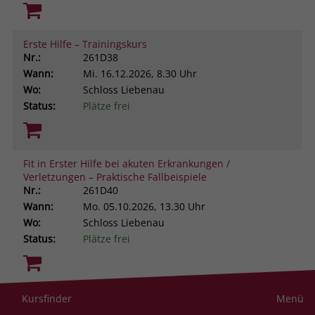
Erste Hilfe – Trainingskurs
Nr.:
261D38
Wann:
Mi.
16.12.2026, 8.30 Uhr
Wo:
Schloss Liebenau
Status:
Plätze frei
Fit in Erster Hilfe bei akuten Erkrankungen /
Verletzungen – Praktische Fallbeispiele
Nr.:
261D40
Wann:
Mo.
05.10.2026, 13.30 Uhr
Wo:
Schloss Liebenau
Status:
Plätze frei
Resilienz im helfenden Beruf. Was uns stark macht
Kursfinder
Menü
gegen Stress und Belastung