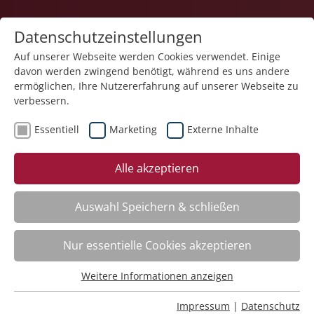
Datenschutzeinstellungen
Auf unserer Webseite werden Cookies verwendet. Einige
davon werden zwingend benötigt, während es uns andere
1
ermöglichen, Ihre Nutzererfahrung auf unserer Webseite zu
verbessern.
Essentiell
Marketing
Externe Inhalte
Veranstaltung "Mobilitätsförderung in den
Alle akzeptieren
Bewohneralltag integrieren – eine Chance für Pflege
& Betreuung" (Nr. 26) wurde in den Warenkorb
gelegt.
Auswahl Speichern & schließen
Fachbereich
Nur essentielle Cookies akzeptieren
Weitere Informationen anzeigen
ADHS. Aufmerksamkeitsdefizit-Hyperaktivitätsstörung
Essentiell
Nr.:
261101
Essentielle Cookies werden für grundlegende Funktionen
Impressum
|
Datenschutz
Wann:
Mo.
16.11.2026, 9.00 Uhr