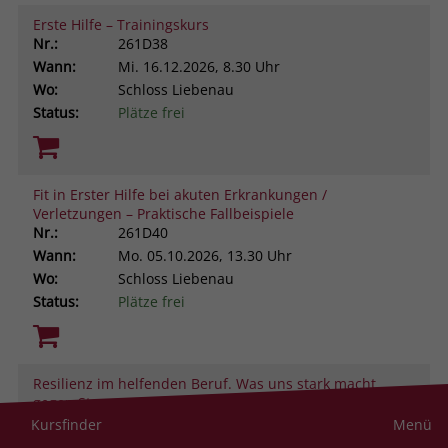
Erste Hilfe – Trainingskurs
Nr.:
261D38
Wann:
Mi.
16.12.2026, 8.30 Uhr
Wo:
Schloss Liebenau
Status:
Plätze frei
Fit in Erster Hilfe bei akuten Erkrankungen /
Verletzungen – Praktische Fallbeispiele
Nr.:
261D40
Wann:
Mo.
05.10.2026, 13.30 Uhr
Wo:
Schloss Liebenau
Status:
Plätze frei
Resilienz im helfenden Beruf. Was uns stark macht
gegen Stress und Belastung
Nr.:
261D43
Kursfinder
Menü
Wann:
Do.
19.11.2026, 9.00 Uhr