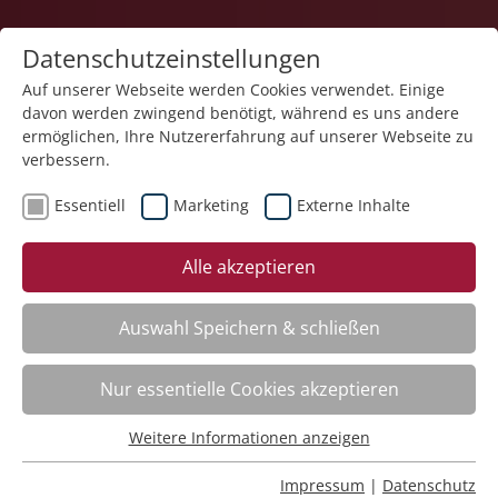
Datenschutzeinstellungen
Auf unserer Webseite werden Cookies verwendet. Einige
davon werden zwingend benötigt, während es uns andere
1
ermöglichen, Ihre Nutzererfahrung auf unserer Webseite zu
verbessern.
Essentiell
Marketing
Externe Inhalte
Veranstaltung "Bewegungsübungen mit allen
Alle akzeptieren
Sinnen" (Nr. 14) wurde in den Warenkorb gelegt.
Auswahl Speichern & schließen
Fachbereich
Nur essentielle Cookies akzeptieren
ADHS. Aufmerksamkeitsdefizit-Hyperaktivitätsstörung
Nr.:
261101
Weitere Informationen anzeigen
Essentiell
Wann:
Mo.
16.11.2026, 9.00 Uhr
Wo:
Schloss Liebenau
Essentielle Cookies werden für grundlegende Funktionen
Impressum
|
Datenschutz