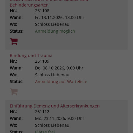
Behinderungsarten
Browsers und die Einstellungen
Nr.:
261108
exklusiv für diese Website zu speichern.
Name
PHPSESSID
Wann:
Fr.
13.11.2026, 13.00 Uhr
Zweck
Dadurch wird gewährleistet, dass
Wo:
Schloss Liebenau
Aktionen, die bei späteren Besuchen
Anbieter
stiftung-liebenau.de
Status:
Anmeldung möglich
derselben Website durchgeführt
werden, mit derselben
Laufzeit
Session
Benutzerkennung verknüpft werden.
Behält die Zustände des Benutzers bei
Bindung und Trauma
Zweck
allen Seitenanfragen bei.
Nr.:
261109
Name
_clsk
Wann:
Do.
08.10.2026, 9.00 Uhr
Wo:
Schloss Liebenau
Anbieter
www.clarity.ms
Status:
Anmeldung auf Warteliste
Laufzeit
1 Jahr
Microsoft Clarity setzt dieses Cookie,
Einführung Demenz und Alterserkrankungen
um die Seitenaufrufe eines Benutzers
Nr.:
261112
Zweck
zu speichern und in einer einzigen
Wann:
Mo.
23.11.2026, 9.00 Uhr
Sitzungsaufzeichnung
Wo:
Schloss Liebenau
zusammenzufassen.
Status:
Plätze frei