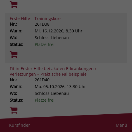
Erste Hilfe – Trainingskurs
Nr.:
261D38
Wann:
Mi.
16.12.2026, 8.30 Uhr
Wo:
Schloss Liebenau
Status:
Plätze frei
Fit in Erster Hilfe bei akuten Erkrankungen /
Verletzungen – Praktische Fallbeispiele
Nr.:
261D40
Wann:
Mo.
05.10.2026, 13.30 Uhr
Wo:
Schloss Liebenau
Status:
Plätze frei
Resilienz im helfenden Beruf. Was uns stark macht
Kursfinder
Menü
gegen Stress und Belastung