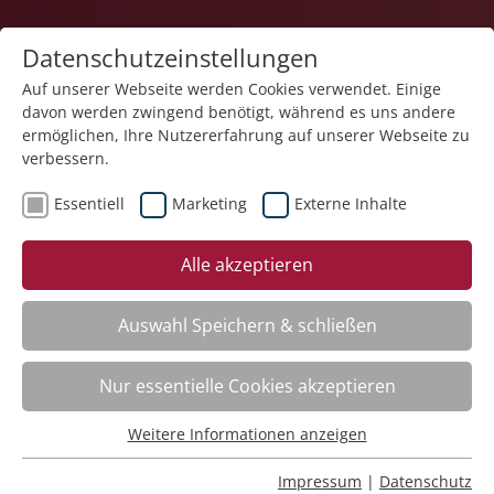
Datenschutzeinstellungen
Auf unserer Webseite werden Cookies verwendet. Einige
davon werden zwingend benötigt, während es uns andere
1
ermöglichen, Ihre Nutzererfahrung auf unserer Webseite zu
verbessern.
Essentiell
Marketing
Externe Inhalte
Veranstaltung "Unterstützte Kommunikation –
Alle akzeptieren
Grundkurs nach Standard der Gesellschaft für
Unterstützte Kommunikation e. V. – Kurs I" (Nr. 34)
wurde in den Warenkorb gelegt.
Auswahl Speichern & schließen
Fachbereich
Nur essentielle Cookies akzeptieren
Weitere Informationen anzeigen
ADHS. Aufmerksamkeitsdefizit-Hyperaktivitätsstörung
Essentiell
Nr.:
261101
Essentielle Cookies werden für grundlegende Funktionen
Impressum
|
Datenschutz
Wann:
Mo.
16.11.2026, 9.00 Uhr