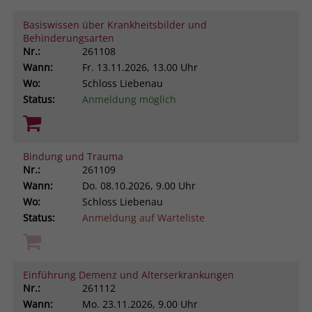
Browsers und die Einstellungen
Basiswissen über Krankheitsbilder und
exklusiv für diese Website zu speichern.
Name
PHPSESSID
Behinderungsarten
Zweck
Dadurch wird gewährleistet, dass
Nr.:
261108
Aktionen, die bei späteren Besuchen
Anbieter
stiftung-liebenau.de
Wann:
Fr.
13.11.2026, 13.00 Uhr
derselben Website durchgeführt
Wo:
Schloss Liebenau
werden, mit derselben
Laufzeit
Session
Status:
Anmeldung möglich
Benutzerkennung verknüpft werden.
Behält die Zustände des Benutzers bei
Zweck
allen Seitenanfragen bei.
Name
_clsk
Bindung und Trauma
Nr.:
261109
Anbieter
www.clarity.ms
Wann:
Do.
08.10.2026, 9.00 Uhr
Wo:
Schloss Liebenau
Laufzeit
1 Jahr
Status:
Anmeldung auf Warteliste
Microsoft Clarity setzt dieses Cookie,
um die Seitenaufrufe eines Benutzers
Zweck
zu speichern und in einer einzigen
Einführung Demenz und Alterserkrankungen
Sitzungsaufzeichnung
Nr.:
261112
zusammenzufassen.
Wann:
Mo.
23.11.2026, 9.00 Uhr